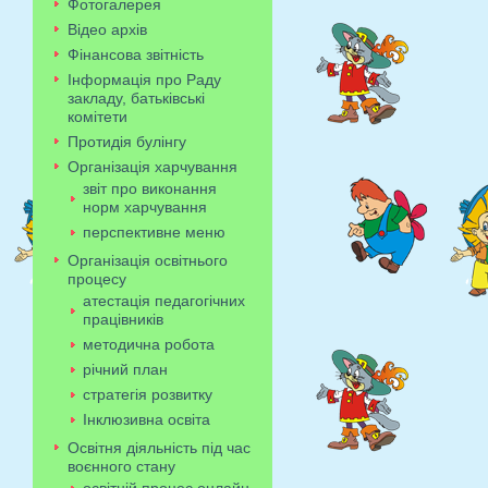
Фотогалерея
Відео архів
Фінансова звітність
Інформація про Раду
закладу, батьківські
комітети
Протидія булінгу
Організація харчування
звіт про виконання
норм харчування
перспективне меню
Організація освітнього
процесу
атестація педагогічних
працівників
методична робота
річний план
стратегія розвитку
Інклюзивна освіта
Освітня діяльність під час
воєнного стану