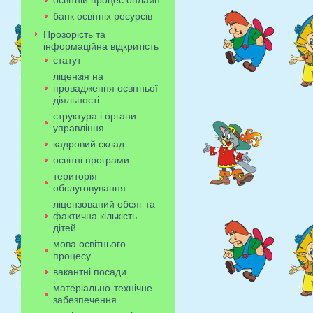
освітній процес онлайн
банк освітніх ресурсів
Прозорість та
інформаційна відкритість
статут
ліцензія на
провадження освітньої
діяльності
структура і органи
управління
кадровий склад
освітні програми
територія
обслуговування
ліцензований обсяг та
фактична кількість
дітей
мова освітнього
процесу
вакантні посади
матеріально-технічне
забезпечення