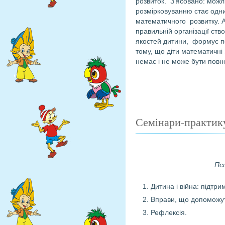
розвиток. З’ясовано: можл
розмірковуванню стає одни
математичного розвитку. А 
правильній організації ст
якостей дитини, формує пе
тому, що діти математичні
немає і не може бути повн
Семінари-практику
Пс
Дитина і війна: підтр
Вправи, що допоможут
Рефлексія.