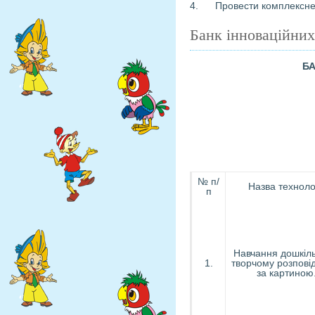
4. Провести комплексне с
Банк інноваційних
БА
№ п/
Назва технолог
п
Навчання дошкіль
1.
творчому розпові
за картиною