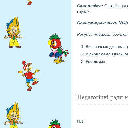
Самоосвіта:
Організаці
групах.
Семінар-практикум №4(
Ресурси педагога визнача
Визначаємо джерела р
Відновлюємо власні р
Рефлексія.
Педагогічні ради 
№1