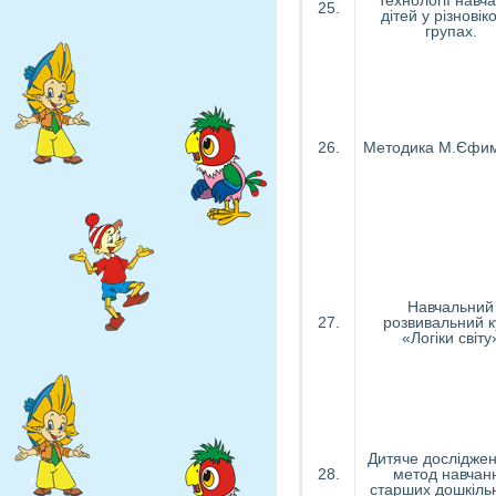
технології навч
25.
дітей у різновік
групах.
26.
Методика М.Єфим
Навчальний
27.
розвивальний к
«Логіки світу
Дитяче досліджен
28.
метод навчан
старших дошкільн