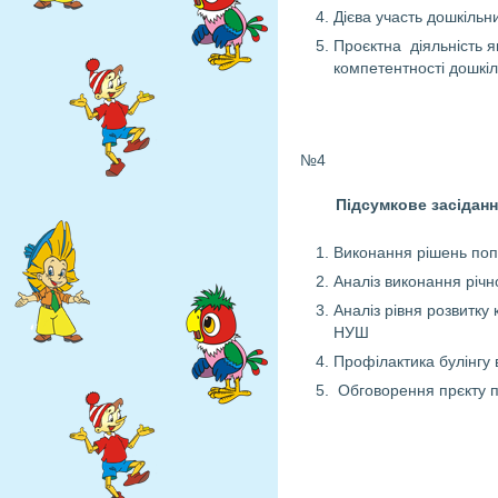
Дієва участь дошкільн
Проєктна діяльність 
компетентності дошкіл
№4
Підсумкове засіданн
Виконання рішень поп
Аналіз виконання річн
Аналіз рівня розвитку 
НУШ
Профілактика булінгу
Обговорення прєкту п