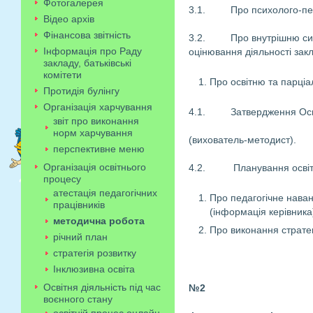
Фотогалерея
3.1. Про психолого-педаго
Відео архів
Фінансова звітність
3.2. Про внутрішню систе
Інформація про Раду
оцінювання діяльності закл
закладу, батьківські
комітети
Про освітню та парціа
Протидія булінгу
Організація харчування
4.1. Затвердження Освіт
звіт про виконання
норм харчування
(вихователь-методист).
перспективне меню
Організація освітнього
4.2. Планування освітньо
процесу
атестація педагогічних
Про педагогічне наван
працівників
(інформація керівника
методична робота
Про виконання стратег
річний план
стратегія розвитку
Інклюзивна освіта
Освітня діяльність під час
№2
воєнного стану