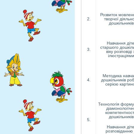
Розвиток мовлен
2.
творчої діяльно
дошкільників
Навчання діт
старшого дошкіл
3.
віку розповіді 
ілюстраціями
Методика навч
4.
дошкільників роб
серією картин
Технологія форм
діамонологічн
компетентност
дошкільників
5.
Навчання діт
розповіданню 