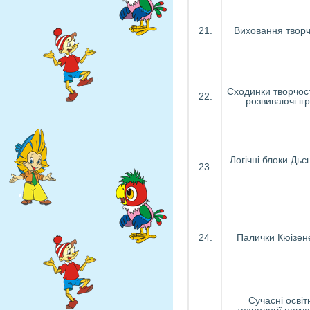
21.
Виховання творч
Сходинки творчост
22.
розвиваючі ігр
Логічні блоки Дьє
23.
24.
Палички Кюізен
Сучасні освіт