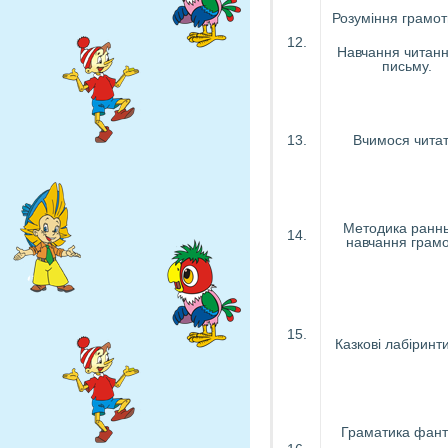
Розуміння грамот
12.
Навчання читанн
письму.
13.
Вчимося читат
Методика ранн
14.
навчання грамо
15.
Казкові лабіринти
Граматика фанта