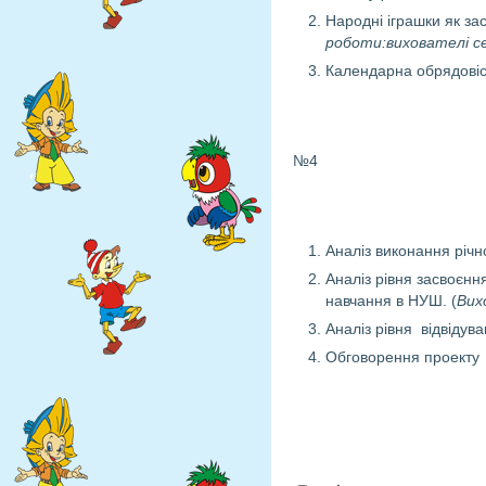
Народні іграшки як за
роботи:вихователі се
Календарна обрядовіст
№4
Аналіз виконання річн
Аналіз рівня засвоєння
навчання в НУШ. (
Вих
Аналіз рівня відвідува
Обговорення проекту 