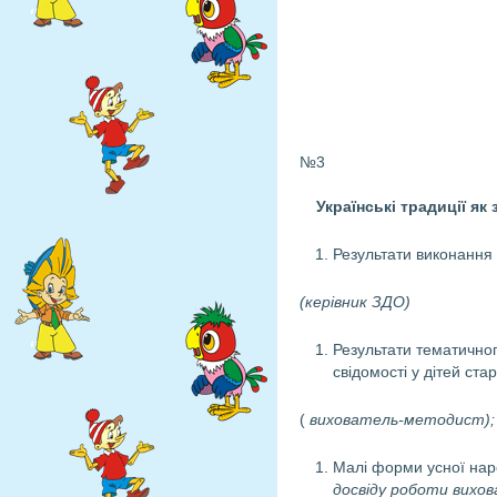
№3
Українські традиції як
Результати виконання
(керівник ЗДО)
Результати тематично
свідомості у дітей ста
(
вихователь-методист);
Малі форми усної наро
досвіду роботи вихо