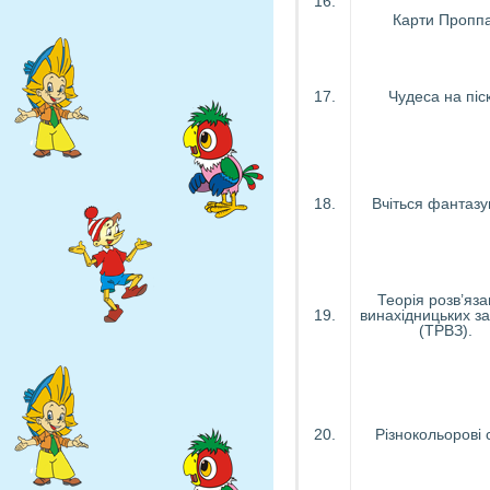
16.
Карти Проппа
17.
Чудеса на піск
18.
Вчіться фантазу
Теорія розв’яз
19.
винахідницьких з
(ТРВЗ).
20.
Різнокольорові 