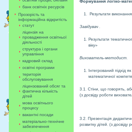
освітній процес онлайн
Формування логіко-матем
банк освітніх ресурсів
Результати виконання
Прозорість та
інформаційна відкритість
статут
Завідувач .
ліцензія на
провадження освітньої
Результати тематичног
діяльності
віку»
структура і органи
управління
Вихователь-методист.
кадровий склад
освітні програми
Інтегрований підхід я
територія
математичної компетен
обслуговування
ліцензований обсяг та
3.1. Стіни, що говорять, а
фактична кількість
(з досвіду роботи виховате
дітей
мова освітнього
процесу
вакантні посади
3.2. Презентація дидактич
матеріально-технічне
розвитку дітей. (з досвіду 
забезпечення