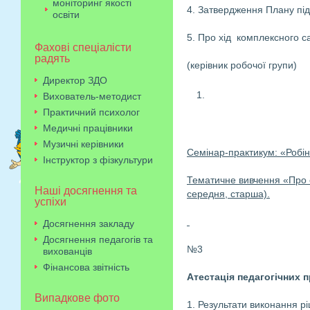
моніторинг якості
4. Затвердження Плану підв
освіти
5. Про хід комплексного с
Фахові спеціалісти
радять
(керівник робочої групи)
Директор ЗДО
Вихователь-методист
Практичний психолог
Медичні працівники
Музичні керівники
Семінар-практикум: «Робі
Інструктор з фізкультури
Тематичне вивчення «Про с
Наші досягнення та
середня, старша).
успіхи
Досягнення закладу
Досягнення педагогів та
№3
вихованців
Фінансова звітність
Атестація педагогічних 
Випадкове фото
1. Результати виконання р