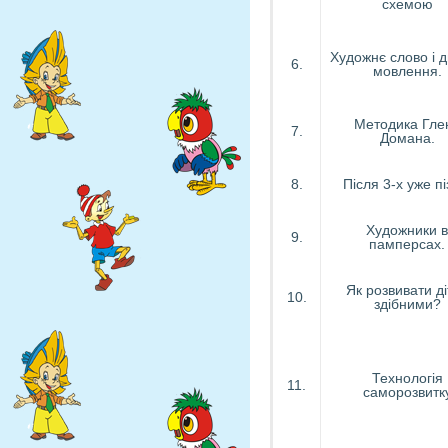
схемою
Художнє слово і 
6.
мовлення.
Методика Гле
7.
Домана.
8.
Після 3-х уже пі
Художники в
9.
памперсах.
Як розвивати ді
10.
здібними?
Технологія
11.
саморозвитк