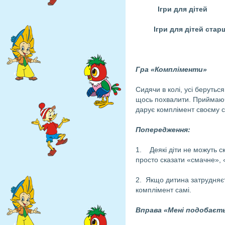
Ігри для дітей
Ігри для дітей стар
Гра «Компліменти»
Сидячи в колі, усі беруться
щось похва­лити. Приймаюч
дарує комплімент своєму с
Попередження:
1. Деякі діти не можуть с
просто сказати «смачне», «
2. Якщо дитина затрудняєть
комплімент самі.
Вправа «Мені подобаєт