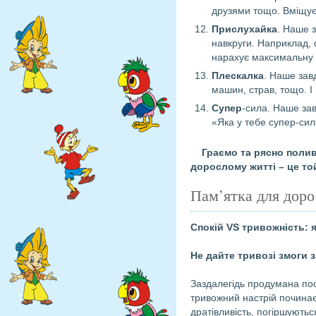
друзями тощо. Вміщує
Прислухайка
. Наше 
навкруги. Наприклад, 
нарахує максимальну кі
Плескалка
. Наше завд
машин, страв, тощо. І
Супер
-сила. Наше зав
«Яка у тебе супер-сил
Граємо та рясно полива
дорослому житті – це то
Пам’ятка для дор
Спокій VS тривожність: 
Не дайте тривозі змоги 
Заздалегідь продумана посл
тривожний настрій починає
дратівливість, погіршуютьс