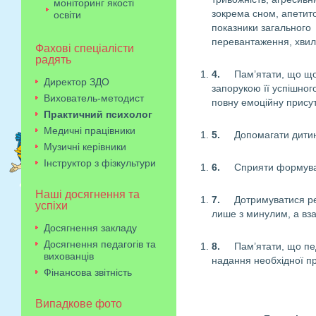
моніторинг якості
зокрема сном, апетито
освіти
показники загального
перевантаження, хвил
Фахові спеціалісти
радять
4.
Пам’ятати, що що
Директор ЗДО
запорукою її успішног
Вихователь-методист
повну емоційну присутн
Практичний психолог
Медичні працівники
5.
Допомагати дитині
Музичні керівники
Інструктор з фізкультури
6.
Сприяти формуван
Наші досягнення та
7.
Дотримуватися ре
успіхи
лише з минулим, а вза
Досягнення закладу
Досягнення педагогів та
8.
Пам’ятати, що пед
вихованців
надання необхідної п
Фінансова звітність
Випадкове фото