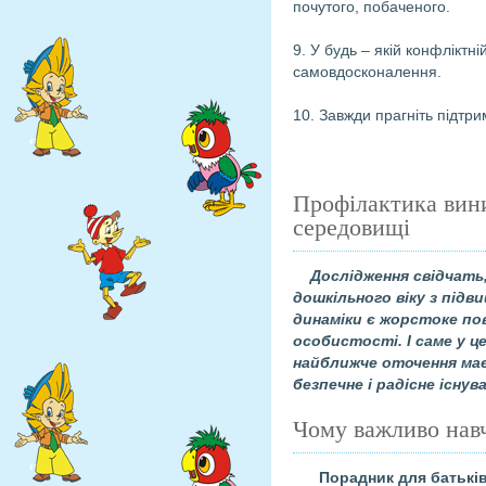
почутого, побаченого.
9. У будь – якій конфліктні
самовдосконалення.
10. Завжди прагніть підтри
Профілактика вини
середовищі
Дослідження свідчать
дошкільного віку з під
динаміки є жорстоке по
особистості. І саме у ц
найближче оточення має
безпечне і радісне існув
Чому важливо нав
Порадник для батькі