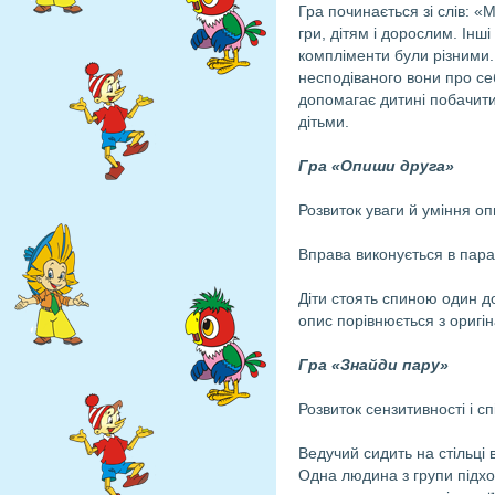
Гра починається зі слів: «
гри, дітям і дорос­лим. Ін
компліменти були різними.
несподіваного вони про се
допомагає дитині по­бачити
дітьми.
Гра «Опиши друга»
Розвиток уваги й уміння о
Вправа виконується в пар
Діти стоять спиною один до
опис порівнюється з оригін
Гра «Знайди пару»
Розвиток сензитивності і сп
Ведучий сидить на стільці 
Одна людина з групи підход