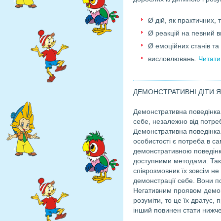
Ø дій, як практичних, т
Ø реакцій на певний 
Ø емоційних станів та
висловлювань.
Читати
ДЕМОНСТРАТИВНІ ДІТИ 
Демонстративна поведінка –
себе, незалежно від потреб
Демонстративна поведінка 
особистості є потреба в с
демонстративною поведінк
доступними методами. Такі 
співрозмовник їх зовсім не
демонстрації себе. Вони п
Негативним проявом демонс
розуміти, то це їх дратує,
інший повинен стати нижч