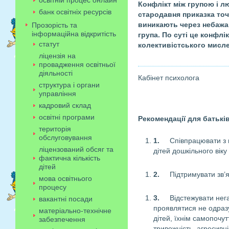
освітній процес онлайн
Конфлікт між групою і л
банк освітніх ресурсів
стародавня приказка точ
виникають через небажа
Прозорість та
інформаційна відкритість
група. По суті це конфл
статут
колективістського мисл
ліцензія на
провадження освітньої
діяльності
Кабінет психолога
структура і органи
управління
кадровий склад
освітні програми
Рекомендації для батькі
територія
обслуговування
1.
Співпрацювати з 
ліцензований обсяг та
дітей дошкільного вік
фактична кількість
дітей
2.
Підтримувати зв’
мова освітнього
процесу
3.
Відстежувати нег
вакантні посади
проявлятися не одраз
матеріально-технічне
дітей, їхнім самопочу
забезпечення
тривожність, агресивн