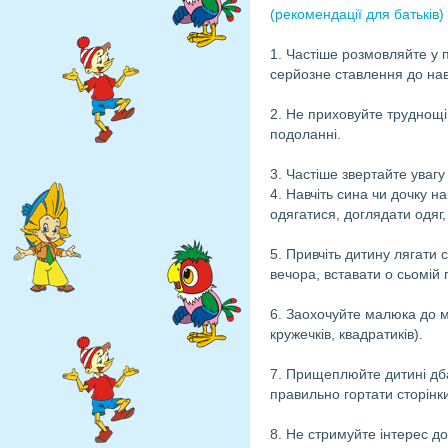
(рекомендації для батьків)
1. Частіше розмовляйте у 
серйозне ставлення до на
2. Не приховуйте труднощів
подоланні.
3. Частіше звертайте увагу
4. Навчіть сина чи дочку 
одягатися, доглядати одяг,
5. Привчіть дитину лягати с
вечора, вставати о сьомій 
6. Заохочуйте малюка до 
кружечків, квадратиків).
7. Прищеплюйте дитині дбай
правильно гортати сторінк
8. Не стримуйте інтерес д