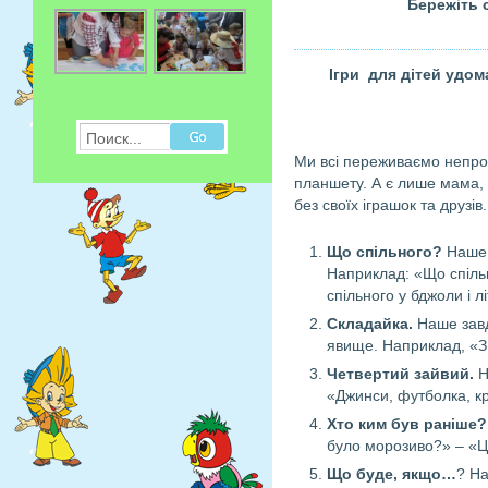
Бережіть с
Ігри для дітей удома 
Поиск...
Ми всі переживаємо непрос
планшету. А є лише мама, як
без своїх іграшок та друзі
Що спільного?
Наше 
Наприклад: «Що спільн
спільного у бджоли і л
Складайка.
Наше завд
явище. Наприклад, «З 
Четвертий зайвий.
Н
«Джинси, футболка, кр
Хто ким був раніше?
було морозиво?» – «
Що буде, якщо…
? На