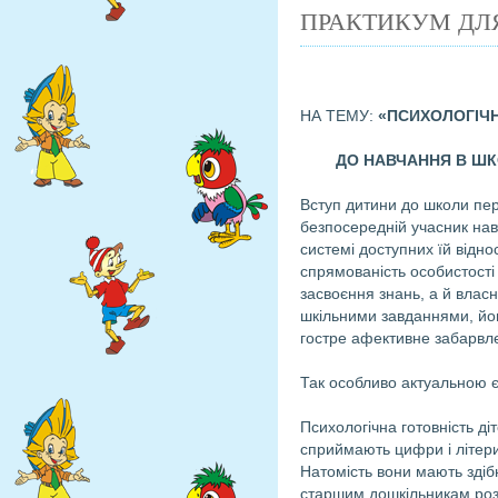
ПРАКТИКУМ ДЛЯ
НА ТЕМУ:
«ПСИХОЛОГІЧН
ДО НАВЧАННЯ В ШК
Вступ дитини до школи пере
безпосередній учасник нав
системі доступних їй відн
спрямованість особистості
засвоєння знань, а й влас
шкільними завданнями, йог
гостре афективне забарвл
Так особливо актуальною є
Психологічна готовність ді
сприймають цифри і літери
Натомість вони мають здіб
старшим дошкільникам розв