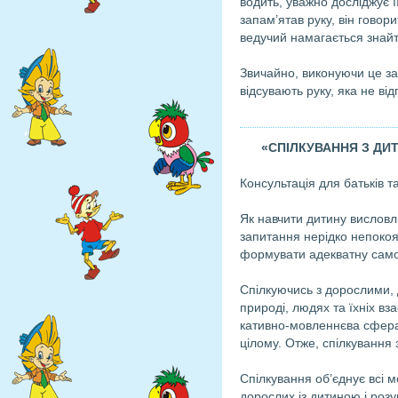
водить, уважно досліджує ї
запам’ятав руку, він говори
ведучий нама­гається знайт
Звичайно, виконуючи це зав
відсувають ру­ку, яка не 
«СПІЛКУВАННЯ З ДИ
Консультація для батьків т
Як навчити дитину висловл
запитання нерідко непокоят
формувати адекватну самоо
Спілкуючись з дорослими, д
природі, людях та їхніх вз
кативно-мовленнєва сфера 
цілому. Отже, спілкування 
Спілкування об’єднує всі м
дорослих із дитиною і розу­