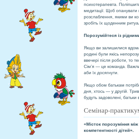
психотерапевта. Поліпшит
медитації. Щоб опанувати 
розслаблення, якими ви кор
зробіть їх щоденним ритуа
Порозумійтеся із рідним
Якщо ви залишилися вдома 
родині були якісь непорозу
ввечері після роботи, то т
Сім’я — це команда. Важливо
аби їх досягнути.
Якщо обом батькам потрібн
дня, хтось — у другій. Три
будуть задоволені, батьки 
Семінар-практикум
«Місток порозуміння між
компетентності дітей».