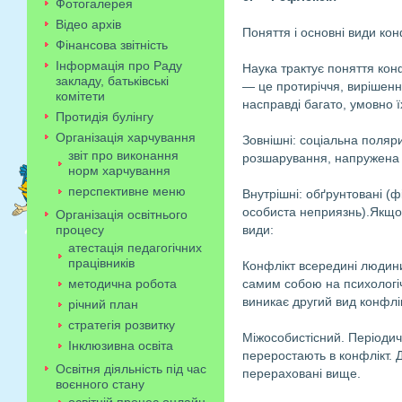
Фотогалерея
Відео архів
Поняття і основні види кон
Фінансова звітність
Інформація про Раду
Наука трактує поняття кон
закладу, батьківські
— це протиріччя, вирішенн
комітети
насправді багато, умовно ї
Протидія булінгу
Організація харчування
Зовнішні: соціальна поляри
звіт про виконання
розшарування, напружена ат
норм харчування
перспективне меню
Внутрішні: обґрунтовані (ф
особиста неприязнь).Якщо р
Організація освітнього
процесу
види:
атестація педагогічних
працівників
Конфлікт всередині людини
методична робота
самим собою на психологіч
виникає другий вид конфлік
річний план
стратегія розвитку
Міжособистісний. Періодич
Інклюзивна освіта
переростають в конфлікт. 
Освітня діяльність під час
перераховані вище.
воєнного стану