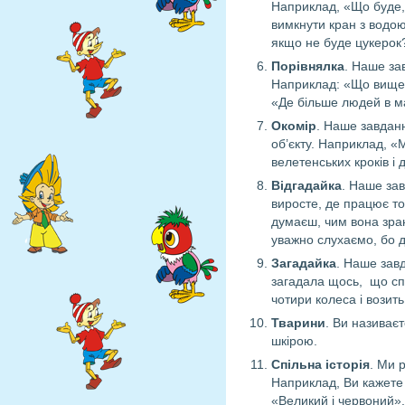
Наприклад, «Що буде,
вимкнути кран з водою
якщо не буде цукерок
Порівнялка
. Наше за
Наприклад: «Що вище:
«Де більше людей в ма
Окомір
. Наше завданн
об’єкту. Наприклад, «
велетенських кроків і
Відгадайка
. Наше зав
виросте, де працює то
думаєш, чим вона зран
уважно слухаємо, бо д
Загадайка
. Наше завд
загадала щось, що сп
чотири колеса і возить
Тварини
. Ви називаєт
шкірою.
Спільна історія
. Ми 
Наприклад, Ви кажете «
«Великий і червоний».