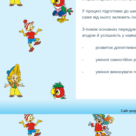
У процесі підготовки до шк
саме від нього залежить їх
З-поміж основних передумо
згодом й успішність у навча
- розвиток допитливості 
- уміння самостійно розм
- уміння виконувати піз
Сайт роз