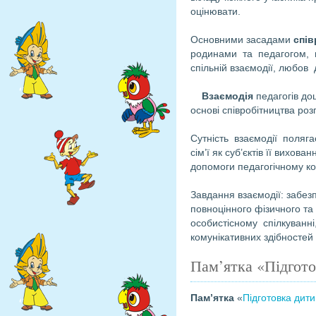
оцінювати.
Основними засадами
спі
родинами та педагогом, па
спільній взаємодії, любов 
Взаємодія
педагогів до
основі співробітництва роз
Сутність взаємодії поляга
сім’ї як суб’єктів її вихо
допомоги педагогічному ко
Завдання взаємодії: забез
повноцінного фізичного та
особистісному спілкуванні,
комунікативних здібностей
Пам’ятка «Підгот
П
ам’ятк
а
«
Підготовка дит