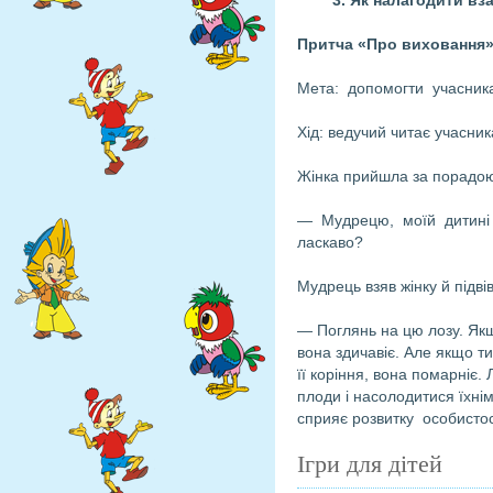
3. Як налагоди
Притча «Про вихованн
Мета: допомогти учасника
Хід: ведучий читає учасник
Жінка прийшла за порадою
— Мудрецю, моїй дитині с
ласкаво?
Мудрець взяв жінку й підві
— Поглянь на цю лозу. Якщо
вона здичавіє. Але якщо т
її коріння, вона помарніє.
плоди і насолодитися їхні
сприяє розвитку особистос
Ігри для дітей