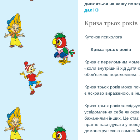
дивляться на нашу повед
далі
Криза трьох років
Куточок психолога
Криза трьох років
Криза є переломним момент
«коли внутрішній хід дитяч
обов’язково переломним
Криза трьох років може поча
є яскраво вираженою, в ін
Криза трьох років засвідчу
усвідомлення себе як окре
бажаннями інших. Це стає 
прагне наслідувати у пове
демонструє свою самостійн