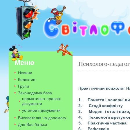
Меню
Психолого-педагог
Новини
Колектив
Групи
Практтичний психолог Н
Законодавча база
нормативно-правові
1.
Поняття і основні в
документи
2.
Стадії конфлікту
установчі документи
3.
Моделі і стилі вихо
4.
Технології врегулю
Вихователю на допомогу
5.
Практична частина
Для Вас батьки
6.
Рефлексія