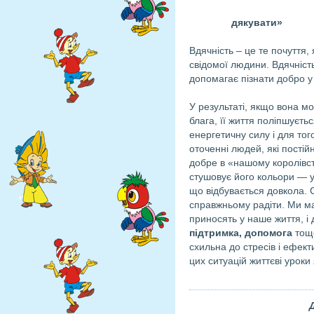
дякувати»
Вдячність – це те почуття,
свідомої людини. Вдячність 
допомагає пізнати добро у 
У результаті, якщо вона м
блага, її життя поліпшуєть
енергетичну силу і для того
оточенні людей, які постій
добре в «нашому королівстві
стушовує його кольори — у
що відбувається довкола. С
справжньому радіти. Ми ма
приносять у наше життя, і 
підтримка, допомога
тощо
схильна до стресів і ефекти
цих ситуацій життєві уроки