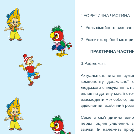
ТЕОРЕТИЧНА ЧАСТИНА
1. Роль сімейного вихован
2. Розвиток дрібної мотор
ПРАКТИЧНА ЧАСТИ
3.Рефлексія.
Актуальність питання зум
компоненту дошкільної о
людського спілкування є 
вплив на дитину має її ото
взаємодіяти між собою, а
здійснений всебічний розв
Саме з сім’ї дитина ви
перші оцінні уявлення, з
звички. Їй належить пріо