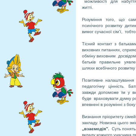
можливості для набуття
житті.
Розуміння того, що саме
психічного розвитку дитин
вимог сучасної сім’ї, тобто
Тісний контакт з батька
виховних питаннях, сприя
обміну виховним досвідо
батьків правильне уявлен
шляхи всебічного розвитку
Позитивне налаштування 
педагогічну цінність. Б
завжди допоможе їм у вир
буде враховувати думку ро
впевнені в розумінні з боку
Визнання пріоритету сімей
закладу. Новизна цього з
„взаємодія”.
Суть понять 
вкладу кожного учасника п