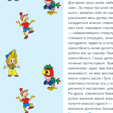
Для кризи трьох років, на
сам». За перші три роки с
нього і виявляє себе як са
узагальнює весь досвід сво
складається власне ставле
свої сили, перевіряє спром
— найважливішого стимулу 
стикався із ситуацією, кол
нагодувати, відвести в пот
самостійність може досягт
робити все це самому. При
самостійності. І якщо дити
починає протестувати. Заз
неможливо: адже, вже бага
можливості, не вміє висло
якісно нового русла і бути 
комплексу полягає ось у ч
діяльності настирливо, ці
По-друге, з’являється баж
успіхи значною мірою втрач
почуття власної гідності —
визнання досягнень батьк