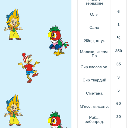
вершкове
6
Олія
1
Сало
¼
Яйця, штук
350
Молоко, кислм.
Пр
35
Сир кисломол.
3
Сир твердий
5
Сметана
60
М’ясо, м’ясопр.
20
Риба,
рибопрод.