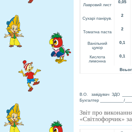
0,05
Лавровий лист
2
Сухарі панірув.
2
Томатна паста
0,1
Ванільний
цукор
0,1
Кислота
лимонна
Всьог
В.О. завідувач ЗДО ____
Бухгалтер __________/__
Звіт про виконанн
«Світлофорчик» за