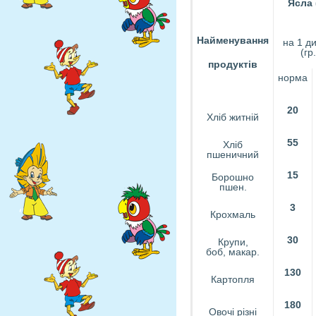
Яс
Найменування
на 1 д
(гр.
продуктів
норма
20
Хліб житній
55
Хліб
пшеничний
15
Борошно
пшен.
3
Крохмаль
30
Крупи,
боб, макар.
130
Картопля
180
Овочі різні