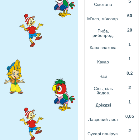
5
Сметана
60
М’ясо, м’ясопр.
20
Риба,
рибопрод.
1
Кава злакова
1
Какао
0,2
Чай
2
Сіль, сіль
йодов.
1
Дріжджі
0,05
Лавровий лист
2
Сухарі панірув.