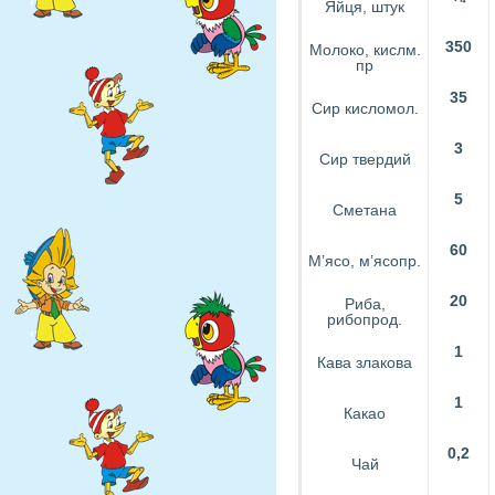
Яйця, штук
350
Молоко, кислм.
пр
35
Сир кисломол.
3
Сир твердий
5
Сметана
60
М’ясо, м’ясопр.
20
Риба,
рибопрод.
1
Кава злакова
1
Какао
0,2
Чай