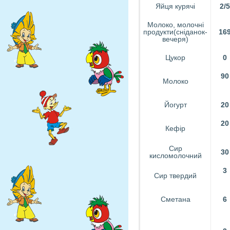
Яйця курячі
2/5
Молоко, молочні
продукти(сніданок-
16
вечеря)
Цукор
0
90
Молоко
Йогурт
20
20
Кефір
Сир
30
кисломолочний
3
Сир твердий
Сметана
6