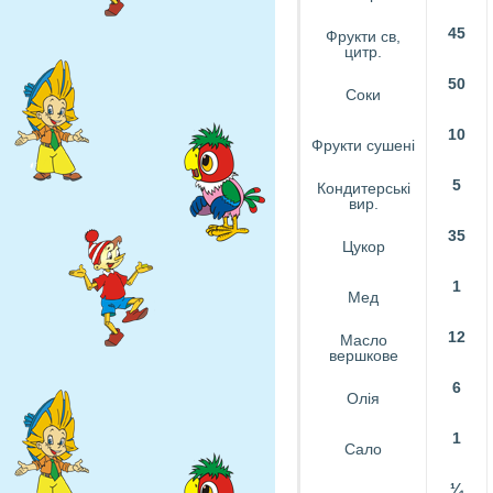
45
Фрукти св,
цитр.
50
Соки
10
Фрукти сушені
5
Кондитерські
вир.
35
Цукор
1
Мед
12
Масло
вершкове
6
Олія
1
Сало
¼