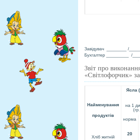
Всього 
Завідувач ________ /_
Бухгалтер _________ /__
Звіт про виконанн
«Світлофорчик» за 
Яс
Найменування
на 1 д
(гр.
продуктів
норма
20
Хліб житній