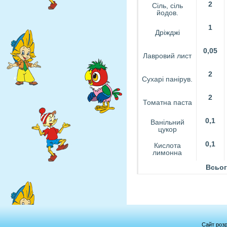
2
Сіль, сіль
йодов.
1
Дріжджі
0,05
Лавровий лист
2
Сухарі панірув.
2
Томатна паста
0,1
Ванільний
цукор
0,1
Кислота
лимонна
Всьог
Сайт роз