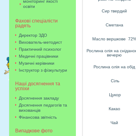
моніторинг якості
освіти
Сир твердий
Фахові спеціалісти
Сметана
радять
Директор ЗДО
Масло вершкове 72
Вихователь-методист
Практичний психолог
Рослина олія на снідано
вечерю
Медичні працівники
Музичні керівники
Рослина олія на обід
Інструктор з фізкультури
Сіль
Наші досягнення та
успіхи
Цукор
Досягнення закладу
Досягнення педагогів та
Какао
вихованців
Фінансова звітність
Чай
Випадкове фото