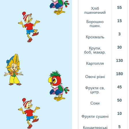
55
Хліб
пшеничний
15
Борошно
пшен.
3
Крохмаль
30
Крупи,
боб, макар.
130
Картопля
180
Овочі різні
45
Фрукти св,
цитр.
50
Соки
10
Фрукти сушені
5
Кондитерські