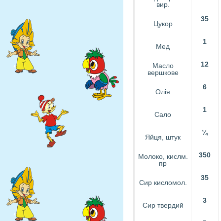
вир.
35
Цукор
1
Мед
12
Масло
вершкове
6
Олія
1
Сало
¼
Яйця, штук
350
Молоко, кислм.
пр
35
Сир кисломол.
3
Сир твердий