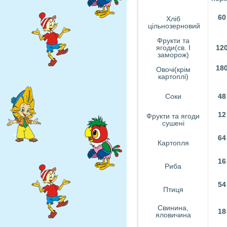
6
0
Хліб
цільнозерновий
Фрукти та
ягоди(св. І
12
заморож)
1
8
Овочі(крім
картоплі)
Соки
48
12
Фрукти та ягоди
сушені
64
Картопля
1
6
Риба
54
Птиця
Свинина,
18
яловичина