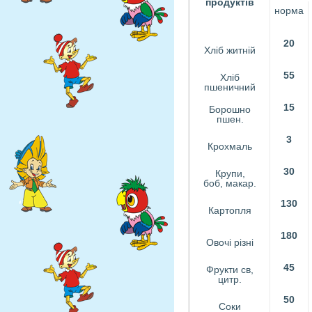
продуктів
норма
20
Хліб житній
55
Хліб
пшеничний
15
Борошно
пшен.
3
Крохмаль
30
Крупи,
боб, макар.
130
Картопля
180
Овочі різні
45
Фрукти св,
цитр.
50
Соки