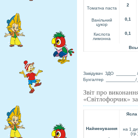
2
Томатна паста
0,1
Ванільний
цукор
0,1
Кислота
лимонна
Всь
Завідувач ЗДО ________ 
Бухгалтер ____________/
Звіт про виконанн
«Світлофорчик» за
Яс
Найменування
на 1 ди
(гр.