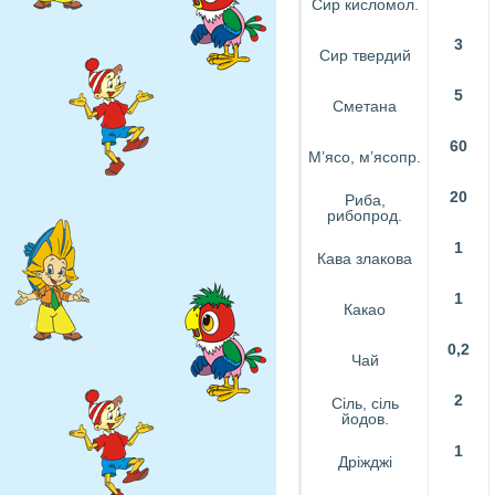
Сир кисломол.
3
Сир твердий
5
Сметана
60
М’ясо, м’ясопр.
20
Риба,
рибопрод.
1
Кава злакова
1
Какао
0,2
Чай
2
Сіль, сіль
йодов.
1
Дріжджі