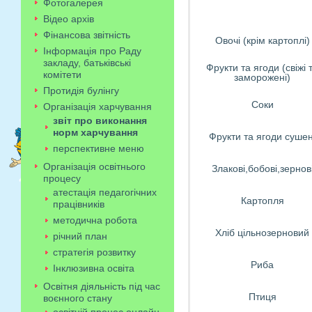
Фотогалерея
Відео архів
Фінансова звітність
Овочі (крім картоплі)
Інформація про Раду
закладу, батьківські
Фрукти та ягоди (свіжі 
комітети
заморожені)
Протидія булінгу
Соки
Організація харчування
звіт про виконання
норм харчування
Фрукти та ягоди сушен
перспективне меню
Організація освітнього
Злакові,бобові,зернов
процесу
атестація педагогічних
Картопля
працівників
методична робота
Хліб цільнозерновий
річний план
стратегія розвитку
Риба
Інклюзивна освіта
Освітня діяльність під час
Птиця
воєнного стану