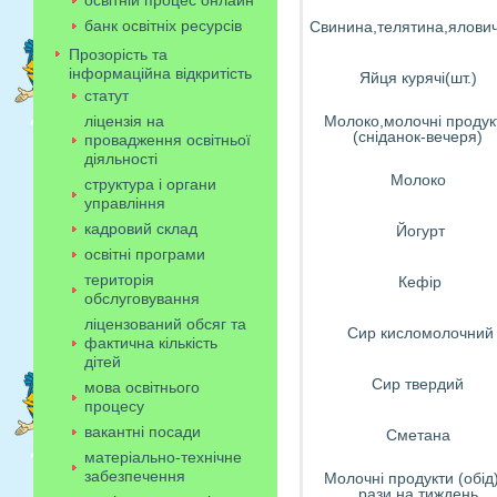
освітній процес онлайн
банк освітніх ресурсів
Свинина,телятина,ялови
Прозорість та
інформаційна відкритість
Яйця курячі(шт.)
статут
ліцензія на
Молоко,молочні продук
(сніданок-вечеря)
провадження освітньої
діяльності
Молоко
структура і органи
управління
кадровий склад
Йогурт
освітні програми
територія
Кефір
обслуговування
ліцензований обсяг та
Сир кисломолочний
фактична кількість
дітей
Сир твердий
мова освітнього
процесу
вакантні посади
Сметана
матеріально-технічне
забезпечення
Молочні продукти (обід)
рази на тиждень