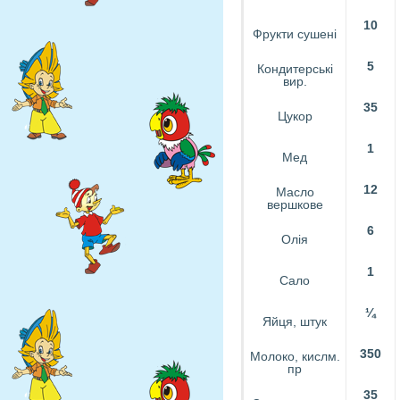
10
Фрукти сушені
5
Кондитерські
вир.
35
Цукор
1
Мед
12
Масло
вершкове
6
Олія
1
Сало
¼
Яйця, штук
350
Молоко, кислм.
пр
35