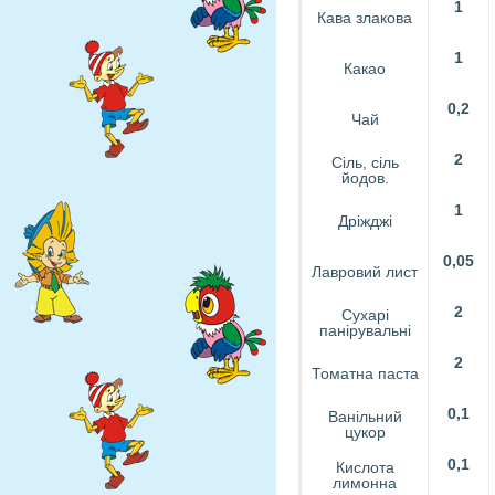
1
Кава злакова
1
Какао
0,2
Чай
2
Сіль, сіль
йодов.
1
Дріжджі
0,05
Лавровий лист
2
Сухарі
панірувальні
2
Томатна паста
0,1
Ванільний
цукор
0,1
Кислота
лимонна