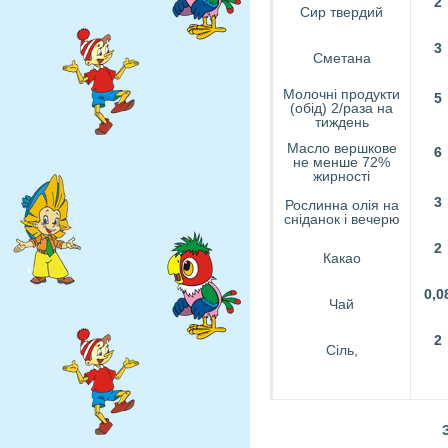
2
Сир твердий
3
Сметана
Молочні продукти
5
(обід) 2/раза на
тиждень
Масло вершкове
6
не менше 72%
жирності
3
Рослинна олія на
сніданок і вечерю
2
Какао
0,
0
Чай
2
Сіль,
Завідувач 