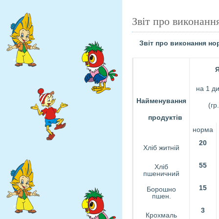
Звіт про виконанн
Звіт про виконання н
на 1 д
Найменування
(гр.
продуктів
норма
20
Хліб житній
55
Хліб
пшеничний
15
Борошно
пшен.
3
Крохмаль