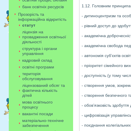
освітній процес онлайн
1.12. Головним принципам
банк освітніх ресурсів
Прозорість та
- дитиноцентризм та особи
інформаційна відкритість
статут
- рівний доступ до здобут
ліцензія на
- академічна доброчесніс
провадження освітньої
діяльності
- академічна свобода педа
структура і органи
управління
- автономія суб’єктів осв
кадровий склад
- пріоритет сімейного вих
освітні програми
територія
- доступність (у тому числ
обслуговування
ліцензований обсяг та
- створення умов, зокрем
фактична кількість
дітей
- створення безпечного т
мова освітнього
- обов’язковість здобуття
процесу
вакантні посади
- цифровізація управлінсь
матеріально-технічне
- поєднання колегіальних
забезпечення