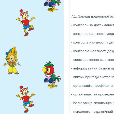
7.1. Заклад дошкільної ос
- контроль за дотримання
- контроль наявності мед
- контроль наявності у ді
- контролю наявності док
- спостереження за станом
- інформування батьків п
- виклик бригади екстрен
- організацію профілакти
- організацію та проведе
- ізолювання вихованців, 
- психолого-педагогічний