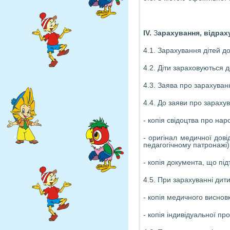
IV
.
З
арахування, відрах
4.1. Зарахування дітей до
4.2. Діти зараховуються д
4.3. Заява про зарахуван
4.4. До заяви про зараху
- копія свідоцтва про на
- оригінал медичної дов
педагогічному патронажі)
- копія документа, що пі
4.5. При зарахуванні дит
- копія медичного виснов
- копія індивідуальної про