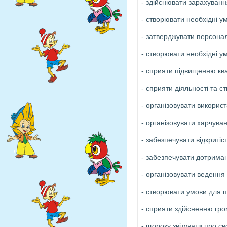
- здійснювати зарахуванн
- створювати необхідні у
- затверджувати персонал
- створювати необхідні ум
- сприяти підвищенню ква
- сприяти діяльності та 
- організовувати викорис
- організовувати харчува
- забезпечувати відкритіс
- забезпечувати дотриман
- організовувати ведення 
- створювати умови для п
- сприяти здійсненню гро
- щороку звітувати про с