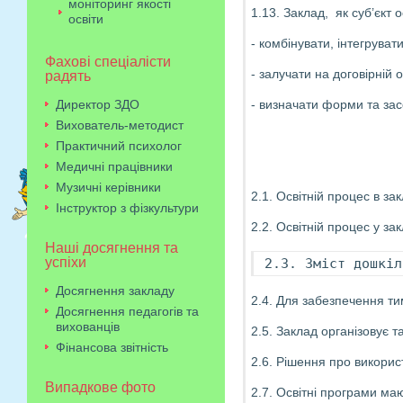
моніторинг якості
1.13. Заклад, як суб’єкт
освіти
- комбінувати, інтегруват
Фахові спеціалісти
- залучати на договірній 
радять
Директор ЗДО
- визначати форми та засо
Вихователь-методист
Практичний психолог
Медичні працівники
Музичні керівники
2.1. Освітній процес в за
Інструктор з фізкультури
2.2. Освітній процес у за
Наші досягнення та
успіхи
2.3. Зміст дошкіл
Досягнення закладу
2.4. Для забезпечення ти
Досягнення педагогів та
вихованців
2.5. Заклад організовує т
Фінансова звітність
2.6. Рішення про викорис
Випадкове фото
2.7. Освітні програми ма