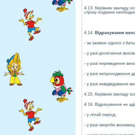
4.13. Керівник закладу о
строку подання необхідни
4.14.
Відрахування вихо
- за заявою одного з бать
- у разі досягнення вихо
- у разі переведення вихо
- у разі непроходження д
- у разі невідвідування 
4.15. Керівник закладу о
4.16. Відрахування не зді
- у літній період;
- у разі хвороби вихованц