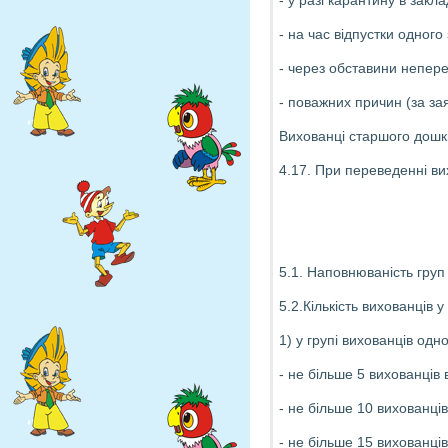
- у разі карантину в заклад
- на час відпустки одного
- через обставини непере
- поважних причин (за зая
Вихованці старшого дошкіл
4.17. При переведенні вих
5.1. Наповнюваність груп 
5.2.Кількість вихованців 
1) у групі вихованців одно
- не більше 5 вихованців 
- не більше 10 вихованців
- не більше 15 вихованців 