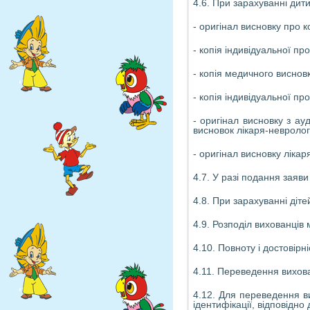
4.6. При зарахуванні дит
- оригінал висновку про 
- копія індивідуальної пр
- копія медичного висновк
- копія індивідуальної про
- оригінал висновку з а
висновок лікаря-невроло
- оригінал висновку лікар
4.7. У разі подання заяв
4.8. При зарахуванні діт
4.9. Розподіл вихованців 
4.10. Повноту і достовір
4.11. Переведення вихован
4.12. Для переведення ви
ідентифікації, відповідно