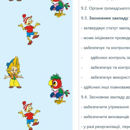
9.2. Органи громадського
9.3.
Засновник закладу
:
- затверджує статут закла
- може ініціювати провед
- забезпечує та контролю
- здійснює контроль за 
- забезпечує та контрол
- забезпечує використан
- здійснює інші повноваж
9.4. Засновник закладу до
- забезпечити утримання 
- забезпечити вихованців 
- у разі реорганізації, п