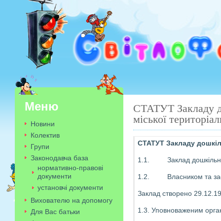
Меню
СТАТУТ Закладу д
міської територіа
Новини
Колектив
СТАТУТ
Закладу дошкі
Групи
Законодавча база
1.1. Заклад дошкільної о
нормативно-правові
документи
1.2. Власником та заснов
установчі документи
Заклад створено 29.12.
Вихователю на допомогу
1.3. Уповноваженим орган
Для Вас батьки