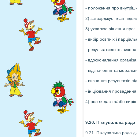
- положення про внутрішн
2) затверджує план підвищ
3) ухвалює рішення про:
- вибір освітніх і парціа
- результативність викона
- вдосконалення організа
- відзначення та моральн
- визнання результатів п
- ініціювання проведення 
4) розглядає та/або виріш
9.20.
Піклувальна рада
9.21. Піклувальна рада д