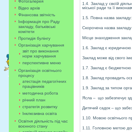
Фотогалерея
1.4. Заклад у своїй діял
міської ради та її викона
Відео архів
Фінансова звітність
1.5. Повна назва закладу
Інформація про Раду
закладу, батьківські
Скорочена назва заклад
комітети
Місце знаходження заклад
Протидія булінгу
Організація харчування
1.6. Заклад є юридичною 
звіт про виконання
норм харчування
Заклад може від свого ім
перспективне меню
1.7. Заклад є бюджетною 
Організація освітнього
процесу
1.8. Заклад провадить осв
атестація педагогічних
працівників
1.9. Заклад за типом орган
методична робота
Ясла – що забезпечує здоб
річний план
стратегія розвитку
Дитячий садок – що забез
Інклюзивна освіта
1.10. Мовою освітнього п
Освітня діяльність під час
воєнного стану
1.11. Головною метою дош