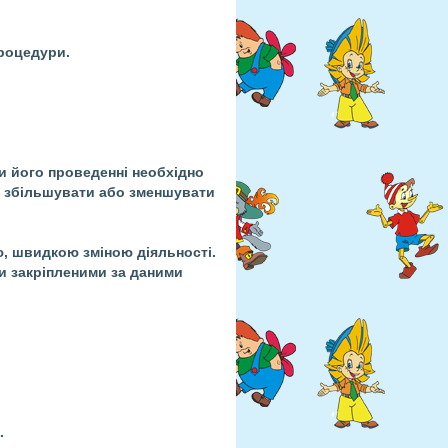
процедури.
при його проведенні необхідно
го збільшувати або зменшувати
ю, швидкою зміною діяльності.
ди закріпленими за даними
.