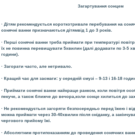
Загартування сонцем
· Дітям рекомендується короткотривале перебування на соняч
сонячні ванни призначаються дітямвід 1 до 3 років.
· Перші сонячні ванни треба приймати при температурі повітр
їх не повинна перевищувати 5хвилин (далі додавати по 3-5 
години).
· Загорати часто, але нетривало.
· Кращий час для засмаги: у середній смузі – 9-13 і 16-18 годин;
· Приймати сонячні ванни найкраще ранком, коли повітря осо
пекуче, а також ближче до вечора,коли сонце хилиться до за
· Не рекомендується загоряти безпосередньо перед їжею і відр
можна приймати через 30-40хвилин після сніданку, а закінчув
чергового прийому їжі.
· Абсолютним протипоказанням до проведення сонячних ванн 