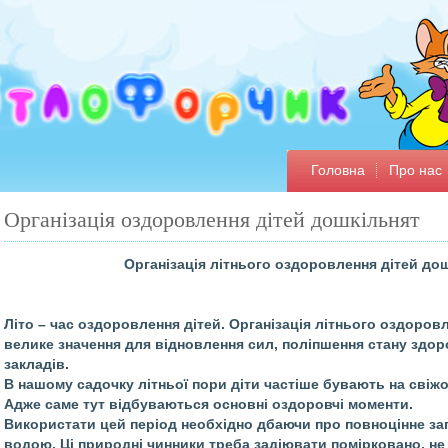
Головна
Про нас
Організація оздоровлення дітей дошкільнят
Організація літнього оздоровлення дітей дош
Літо – час оздоровлення дітей. Організація літнього оздоров
велике значення для відновлення сил, поліпшення стану здор
закладів.
В нашому садочку літньої пори діти частіше бувають на свіжо
Адже саме тут відбуваються основні оздоровчі моменти.
Використати цей період необхідно дбаючи про повноцінне заг
водою. Ці природні чинники треба задіювати помірковано, не