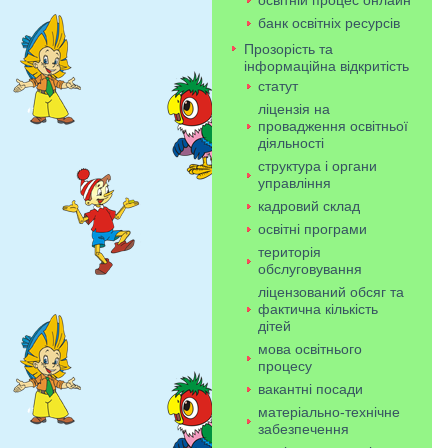
освітній процес онлайн
банк освітніх ресурсів
Прозорість та
інформаційна відкритість
статут
ліцензія на
провадження освітньої
діяльності
структура і органи
управління
кадровий склад
освітні програми
територія
обслуговування
ліцензований обсяг та
фактична кількість
дітей
мова освітнього
процесу
вакантні посади
матеріально-технічне
забезпечення