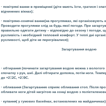
· повітряні ванни в приміщенні (діти мають їсти, гратися і спа
відчинених вікнах);
· повітряно-сонячні ванни(на прогулянках, які організовують 
Проводити прогулянки слід за будь-якої погоди. При загарту
правильно одягати дитину – відповідно до сезону і погоди, щ
рухливість і необхідний тепловий комфорт. У теплі дні орган
рухливості, щоб діти не перегрівалися);
Загартування водою
· обтирання (починати загартування водою можна з вологого 
спочатку з рук, шиї. Далі обтирати допояса, потім ноги. Темп
до +22
С, +20
С.
· обливання (Загартуванню сприяє обливання стоп. Після пр
обливати ноги дітей нагрітою на сонці водою з поліетиленов
· купання( у гумових басейнах, встановлених на майданчиках)