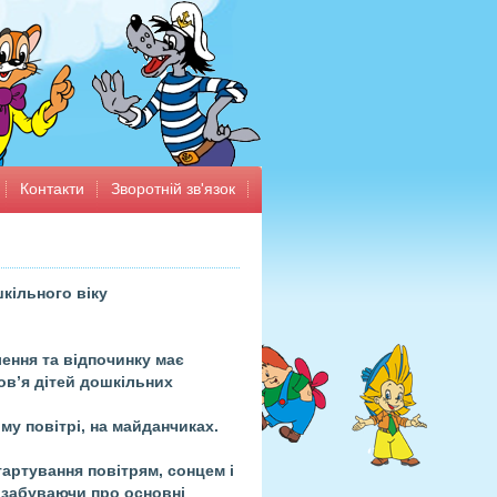
Контакти
Зворотній зв'язок
кільного віку
лення та відпочинку має
ов’я дітей дошкільних
му повітрі, на майданчиках.
артування повітрям, сонцем і
 забуваючи про основні