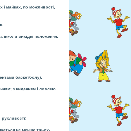
х і майках, по можливості,
ю.
а інколи вихідні положення.
ментами баскетболу).
зінням; з киданням і ловлею
ї рухливості;
анується не менше трьох-