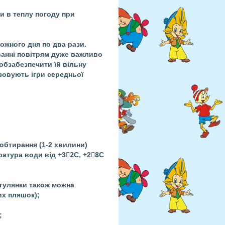
ти в теплу погоду при
кожного дня по два рази.
ванні повітрям дуже важливо
обзабезпечити їй вільну
ізовують ігри середньої
обтирання (1-2 хвилини)
ература води від +32
С, +28
С
огулянки також можна
их пляшок);
;