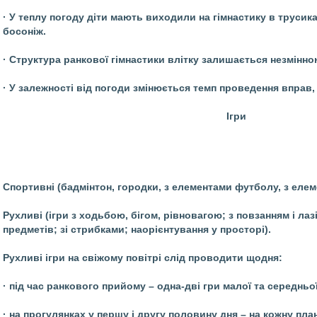
· У теплу погоду діти мають виходили на гімнастику в трусика
босоніж.
· Структура ранкової гімнастики влітку залишається незмінно
· У залежності від погоди змінюється темп проведення вправ, 
Ігри
Спортивні (бадмінтон, городки, з елементами футболу, з еле
Рухливі (ігри з ходьбою, бігом, рівновагою; з повзанням і ла
предметів; зі стрибками; наорієнтування у просторі).
Рухливі ігри на свіжому повітрі слід проводити щодня:
· під час ранкового прийому – одна-дві гри малої та середньо
· на прогулянках у першу і другу половину дня – на кожну пл