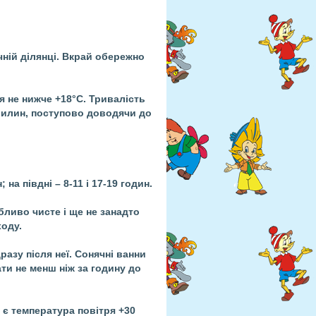
ній ділянці. Вкрай обережно
я не нижче +18°С. Тривалість
хвилин, поступово доводячи до
 на півдні – 8-11 і 17-19 годин.
бливо чисте і ще не занадто
ходу.
азу після неї. Сонячні ванни
ати не менш ніж за годину до
є температура повітря +30