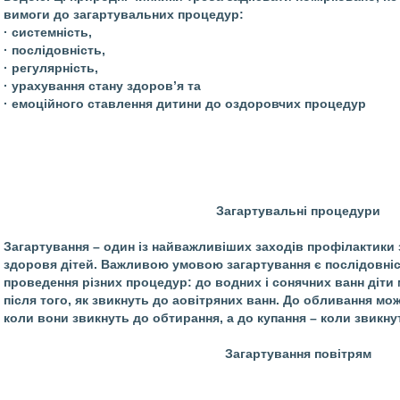
вимоги до загартувальних процедур:
· системність,
· послідовність,
· регулярність,
· урахування стану здоров’я та
· емоційного ставлення дитини до оздоровчих процедур
Загартувальні процедури
Загартування – один із найважливіших заходів профілактики
здоровя дітей. Важливою умовою загартування є послідовніс
проведення різних процедур: до водних і сонячних ванн діт
після того, як звикнуть до аовітряних ванн. До обливання мож
коли вони звикнуть до обтирання, а до купання – коли звикну
Загартування повітрям