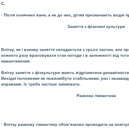
С.
· Після сонячних ванн, а не до них, дітям призначають водні 
Заняття з фізичної культури
Влітку, як і взимку заняття складається з трьох частин, але 
кожного разу враховувати стан погоди і в залежності від то
навантаження.
Влітку заняття з фізкультури мають відрізнятися динамічніст
Вихідні положення не повиннібути стабільними, раз і назавж
вправами, їх треба частіше змінювати.
Ранкова гімнастика
· Влітку ранкову гімнастику обов’язково проводити на повітрі