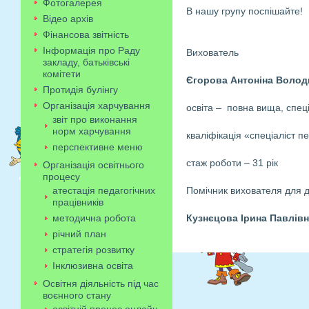
Фотогалерея
В нашу групу поспішайте!
Відео архів
Фінансова звітність
Інформація про Раду
Вихователь
закладу, батьківські
комітети
Єгорова Антоніна Волод
Протидія булінгу
Організація харчування
освіта – повна вища, спец
звіт про виконання
норм харчування
кваліфікація «спеціаліст п
перспективне меню
стаж роботи – 31 рік
Організація освітнього
процесу
атестація педагогічних
Помічник вихователя для ді
працівників
методична робота
Кузнєцова Ірина Павлів
річний план
стратегія розвитку
Інклюзивна освіта
Освітня діяльність під час
воєнного стану