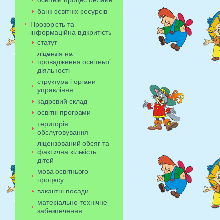
освітній процес онлайн
банк освітніх ресурсів
Прозорість та
інформаційна відкритість
статут
ліцензія на
провадження освітньої
діяльності
структура і органи
управління
кадровий склад
освітні програми
територія
обслуговування
ліцензований обсяг та
фактична кількість
дітей
мова освітнього
процесу
вакантні посади
матеріально-технічне
забезпечення