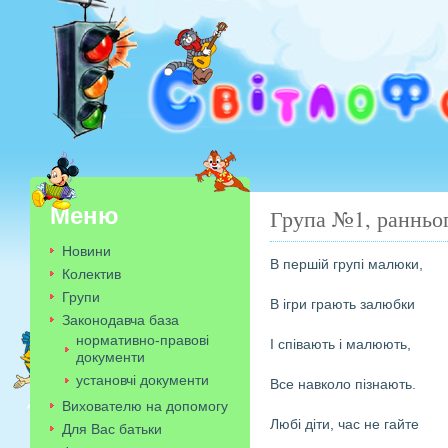
Меню
Група №1, ранньо
Новини
В першій групі малюки,
Колектив
Групи
В ігри грають залюбки
Законодавча база
нормативно-правові
І співають і малюють,
документи
установчі документи
Все навколо пізнають.
Вихователю на допомогу
Любі діти, час не гайте
Для Вас батьки