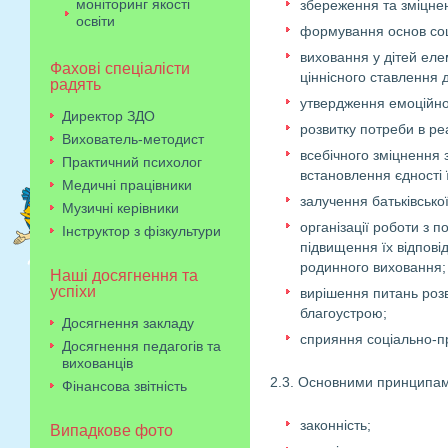
моніторинг якості
збереження та зміцнен
освіти
формування основ соці
виховання у дітей еле
Фахові спеціалісти
ціннісного ставлення д
радять
утвердження емоційно-
Директор ЗДО
розвитку потреби в реа
Вихователь-методист
всебічного зміцнення 
Практичний психолог
встановлення єдності 
Медичні працівники
залучення батьківської
Музичні керівники
організації роботи з 
Інструктор з фізкультури
підвищення їх відпові
родинного виховання;
Наші досягнення та
успіхи
вирішення питань розв
благоустрою;
Досягнення закладу
сприяння соціально-п
Досягнення педагогів та
вихованців
2.3. Основними принципами 
Фінансова звітність
законність;
Випадкове фото