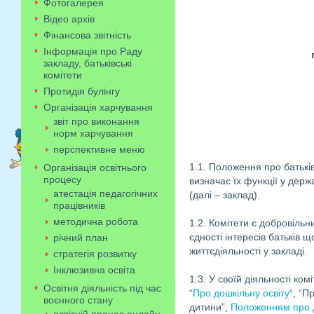
Фотогалерея
Відео архів
Фінансова звітність
Інформація про Раду
закладу, батьківські
комітети
Протидія булінгу
Організація харчування
звіт про виконання
норм харчування
перспективне меню
1.1. Положення про батьків
Організація освітнього
процесу
визначає їх функції у дер
атестація педагогічних
(далі – заклад).
працівників
методична робота
1.2. Комітети є добровіль
єдності інтересів батьків що
річний план
життєдіяльності у закладі.
стратегія розвитку
Інклюзивна освіта
1.3. У своїй діяльності ко
Освітня діяльність під час
“
Про дошкільну освіту
“, “
воєнного стану
дитини”,
Положенням про 