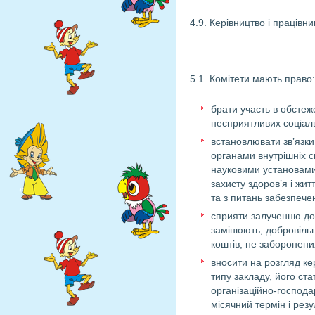
4.9. Керівництво і працівн
5.1. Комітети мають право:
брати участь в обстеж
несприятливих соціал
встановлювати зв’язки
органами внутрішніх с
науковими установами
захисту здоров’я і жит
та з питань забезпечен
сприяти залученню дод
замінюють, добровільн
коштів, не заборонен
вносити на розгляд ке
типу закладу, його ста
організаційно-господа
місячний термін і резу