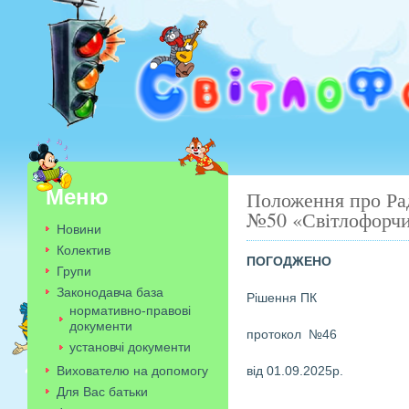
Меню
Положення про Рад
№50 «Світлофорч
Новини
Колектив
ПОГОДЖЕНО
Групи
Законодавча база
Рішення ПК Р
нормативно-правові
документи
протокол №46 
установчі документи
Вихователю на допомогу
від 01.09.2025р.
Для Вас батьки