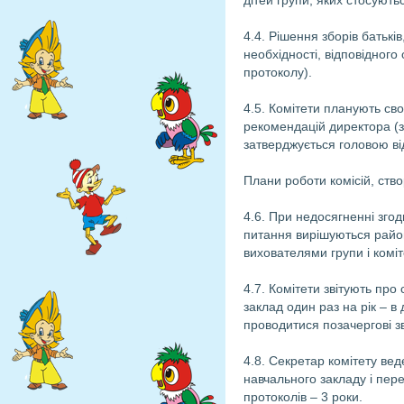
дітей групи, яких стосують
4.4. Рішення зборів батьків
необхідності, відповідног
протоколу).
4.5. Комітети планують сво
рекомендацій директора (з
затверджується головою від
Плани роботи комісій, ство
4.6. При недосягненні згод
питання вирішуються райо
вихователями групи і коміт
4.7. Комітети звітують про
заклад один раз на рік – в
проводитися позачергові зві
4.8. Секретар комітету вед
навчального закладу і пере
протоколів – 3 роки.