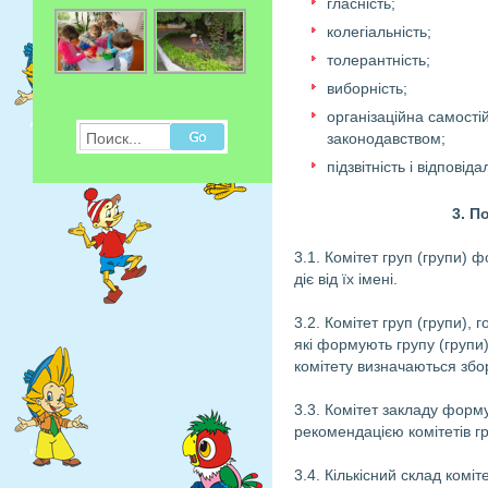
гласність;
колегіальність;
толерантність;
виборність;
організаційна самост
Поиск...
законодавством;
підзвітність і відпові
3. П
3.1. Комітет груп (групи) ф
діє від їх імені.
3.2. Комітет груп (групи),
які формують групу (групи)
комітету визначаються збор
3.3. Комітет закладу формує
рекомендацією комітетів гр
3.4. Кількісний склад ком