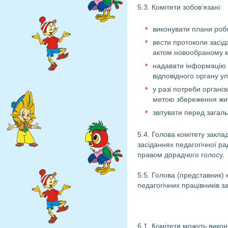
5.3. Комітети зобов’язані:
виконувати плани робо
вести протоколи засід
актом новообраному к
надавати інформацію п
відповідного органу у
у разі потреби організ
метою збереження житт
звітувати перед загал
5.4. Голова комітету закла
засіданнях педагогічної ра
правом дорадчого голосу.
5.5. Голова (представник) 
педагогічних працівників з
6.1. Комітети можуть викон