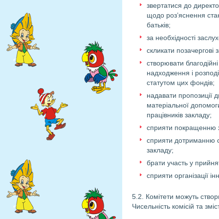
звертатися до директор
щодо роз’яснення стан
батьків;
за необхідності заслу
скликати позачергові 
створювати благодійні
надходження і розподі
статутом цих фондів;
надавати пропозиції д
матеріальної допомог
працівників закладу;
сприяти покращенню х
сприяти дотриманню са
закладу;
брати участь у прийня
сприяти організації і
5.2. Комітети можуть створ
Чисельність комісій та змі