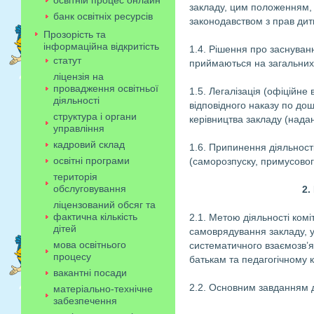
освітній процес онлайн
закладу, цим положенням,
банк освітніх ресурсів
законодавством з прав дит
Прозорість та
інформаційна відкритість
1.4. Рішення про заснування
статут
приймаються на загальних з
ліцензія на
провадження освітньої
1.5. Легалізація (офіційне
діяльності
відповідного наказу по до
структура і органи
керівництва закладу (надан
управління
кадровий склад
1.6. Припинення діяльності
освітні програми
(саморозпуску, примусовог
територія
обслуговування
2.
ліцензований обсяг та
фактична кількість
2.1. Метою діяльності комі
дітей
самоврядування закладу, у
мова освітнього
систематичного взаємозв’яз
процесу
батькам та педагогічному к
вакантні посади
2.2. Основним завданням д
матеріально-технічне
забезпечення