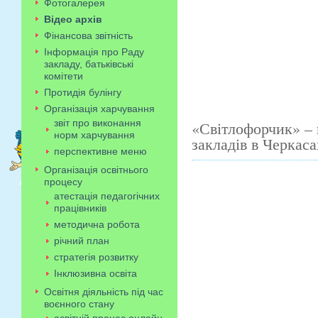
Фотогалерея
Відео архів
Фінансова звітність
Інформація про Раду
закладу, батьківські
комітети
Протидія булінгу
Організація харчування
звіт про виконання
«Світлофорчик» – 
норм харчування
закладів в Черкаса
перспективне меню
Організація освітнього
процесу
атестація педагогічних
працівників
методична робота
річний план
стратегія розвитку
Інклюзивна освіта
Освітня діяльність під час
воєнного стану