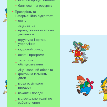
освітній процес онлайн
банк освітніх ресурсів
Прозорість та
інформаційна відкритість
статут
ліцензія на
провадження освітньої
діяльності
структура і органи
управління
кадровий склад
освітні програми
територія
обслуговування
ліцензований обсяг та
фактична кількість
дітей
мова освітнього
процесу
вакантні посади
матеріально-технічне
забезпечення