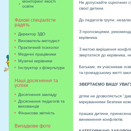
моніторинг якості
Не допускайте оціночних су
освіти
своєї дитини.
Фахові спеціалісти
До педагогів групи, незалеж
радять
З пропозиціями, рекоменд
Директор ЗДО
керівника.
Вихователь-методист
Практичний психолог
З метою вирішення конфлік
Медичні працівники
звертатися до керівника, н
Музичні керівники
Батькам, як учасникам осві
Інструктор з фізкультури
та громадському житті закл
Наші досягнення та
ЗВЕРТАЄМО ВАШУ УВАГ
успіхи
Досягнення закладу
дітям не дозволяється “да
Досягнення педагогів та
міркуваннями безпеки кожн
вихованців
Фінансова звітність
іграшка дитини, принесена
виникнення конфліктів.
Випадкове фото