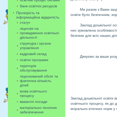
освітній процес онлайн
банк освітніх ресурсів
Ми разом з Вами заці
Прозорість та
освіти було безпечним, к
інформаційна відкритість
статут
Заклад дошкільної ос
ліцензія на
них зумовлена особливост
провадження освітньої
безпеки для всіх наших діт
діяльності
структура і органи
управління
кадровий склад
Дякуємо за ваше розу
освітні програми
територія
обслуговування
ліцензований обсяг та
фактична кількість
дітей
мова освітнього
процесу
Заклад дошкільної освіти в
вакантні посади
освітнього процесу, як до 
матеріально-технічне
морально-етичних норм у с
забезпечення