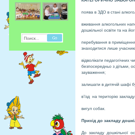
КАТЕГОРИЧНО ЗАБОРОН
поява в ЗДО в стані алкого
вживання алкогольних напо
дошкільної освіти та на йог
Поиск...
перебування в приміщеннях 
знаходитися лише учасники 
відволікати педагогічних 
безпосередньо з дітьми, о
зауваження;
залишати в дитячій шафі бу
в’їзд на територію закладу
вигул собак.
Прихід до закладу дошкі
До закладу дошкільної ос