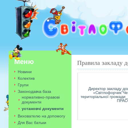
Меню
Правила закладу д
Новини
ЗАТВЕР
Колектив
Групи
Директор закладу дош
Законодавча база
«Світлофорчик”Чер
територіальної громади
нормативно-правові
ПРАС
документи
установчі документи
Вихователю на допомогу
Для Вас батьки