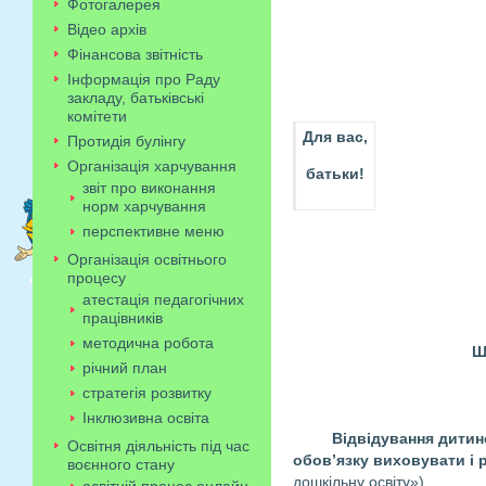
Фотогалерея
Відео архів
Фінансова звітність
Інформація про Раду
закладу, батьківські
комітети
Для вас,
Протидія булінгу
Організація харчування
батьки!
звіт про виконання
норм харчування
перспективне меню
Організація освітнього
процесу
атестація педагогічних
працівників
методична робота
Ш
річний план
стратегія розвитку
Інклюзивна освіта
Відвідування дитино
Освітня діяльність під час
обов’язку виховувати і 
воєнного стану
дошкільну освіту»).