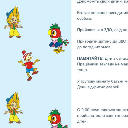
Допоможіть своїй дитині
вр
Батьки повинні приводити
особам.
Прийшовши в ЗДО, слід пов
Приводити дитину до ЗДО п
до погодних умов.
ПАМЯТАЙТЕ:
Діти з озна
Працівники закладу не маю
тощо.
У групову кімнату батьки м
День відкритих дверей.
О 9.00 починаються занят
прийшли, коли заняття роз
дітей.