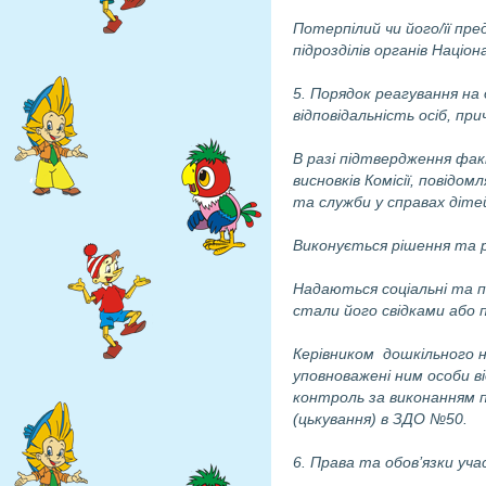
Потерпілий чи його/її пр
підрозділів органів Націон
5. Порядок реагування на 
відповідальність осіб, при
В разі підтвердження фак
висновків Комісії, повідом
та служби у справах діте
Виконується рішення та р
Надаються соціальні та пс
стали його свідками або 
Керівником
дошкільного 
уповноважені ним особи в
контроль за виконанням п
(цькування) в ЗДО №
50
.
6. Права та обов’язки уча