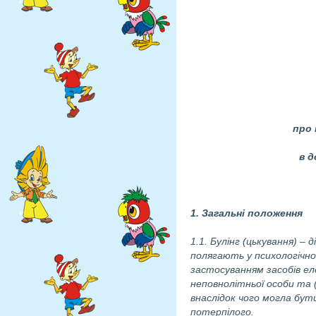
прото
про 
в
д
1. Загальні положення
1.1. Булінг (цькування) – д
полягають у психологічном
застосуванням засобів ел
неповнолітньої особи та 
внаслідок чого могла бут
потерпілого.