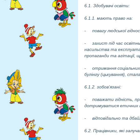
6.1. Здобувачі освіти:
6.1.1. мають право на:
- повагу людської гіднос
- захист під час освітнь
насильства та експлуатаці
пропаганди та агітації, 
- отримання соціальних т
булінгу (цькування), стала
6.1.2. зобов’язані:
- поважати гідність, прав
дотримуватися етичних 
- відповідально та дбайл
6.2. Працівники, які залу