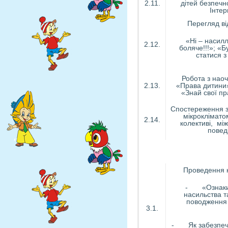
2.11.
дітей безпечн
Інтер
Перегляд ві
«Ні – насилл
2.12.
боляче!!!»; «Б
статися 
Робота з на
2.13.
«Права дитини»
«Знай свої пр
Спостереження з
мікроклімато
2.14.
колективі, мі
повед
Проведення к
- «Ознаки
насильства т
поводження
3.1.
- Як забезпечи