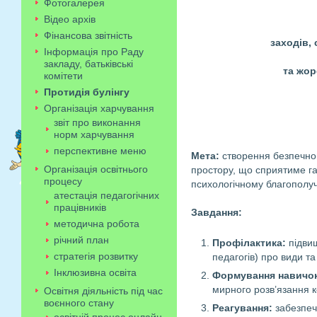
Фотогалерея
Відео архів
Фінансова звітність
заходів, 
Інформація про Раду
закладу, батьківські
та жо
комітети
Протидія булінгу
Організація харчування
звіт про виконання
норм харчування
перспективне меню
Мета:
створення безпечног
Організація освітнього
простору, що сприятиме га
процесу
психологічному благополу
атестація педагогічних
працівників
Завдання:
методична робота
річний план
Профілактика:
підвищ
стратегія розвитку
педагогів) про види т
Інклюзивна освіта
Формування навичок
мирного розв’язання к
Освітня діяльність під час
воєнного стану
Реагування:
забезпеч