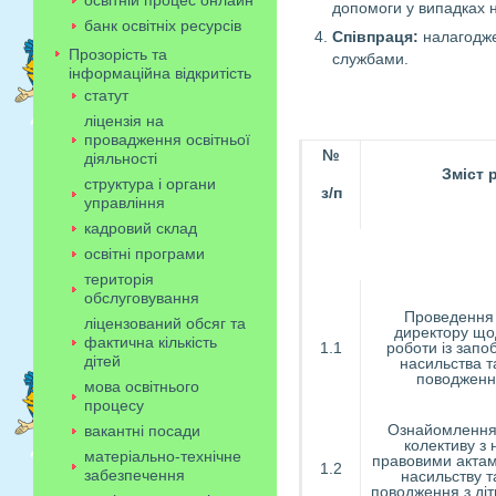
освітній процес онлайн
допомоги у випадках 
банк освітніх ресурсів
Співпраця:
налагодже
Прозорість та
службами.
інформаційна відкритість
статут
ліцензія на
провадження освітньої
№
діяльності
Зміст 
структура і органи
з
/п
управління
кадровий склад
освітні програми
територія
обслуговування
Проведення
ліцензований обсяг та
директору щод
фактична кількість
1.1
роботи із запо
дітей
насильства т
поводження
мова освітнього
процесу
Ознайомлення 
вакантні посади
колективу з
матеріально-технічне
правовими актам
1.2
забезпечення
насильству т
поводження з діт