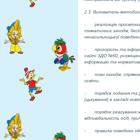
2.3. Вихователь-методис
- реалізацію просвітниць
тематичних заходів, бес
ненасильницької поведінки
- прозорість та інформ
сайті ЗДО №
50
, розміщен
інформацію та нормативно
- план заходів, спрямова
освіти;
- порядок подання та ро
(цькування) в закладі осві
- порядок реагування на 
відповідальність осіб, при
- правила поведінки здоб