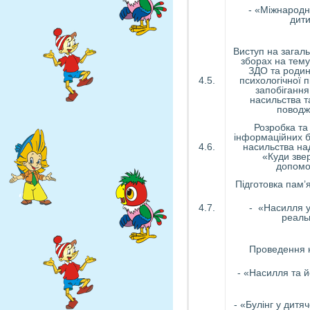
- «Міжнародн
дит
Виступ на загаль
зборах на тем
ЗДО та родин
4.5.
психологічної п
запобігання
насильства т
поводж
Розробка т
інформаційних б
4.6.
насильства на
«Куди зве
допомо
Підготовка пам’я
4.7.
- «Насилля у 
реаль
Проведення к
- «Насилля та й
- «Булінг у дитя