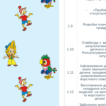
- «Пробле
стосуєтьс
Розробка пла
1.9.
правд
Співбесіда з в
результатами
1.10.
дитячого 
Консультуванн
ситу
Інформування ді
інших законних
1.11.
дитини, працівни
унеможливлення
жорстокого пово
Виготовлення ди
складання алг
1.12.
моделей на запо
та жорстокого
дітьми
Здійснення моні