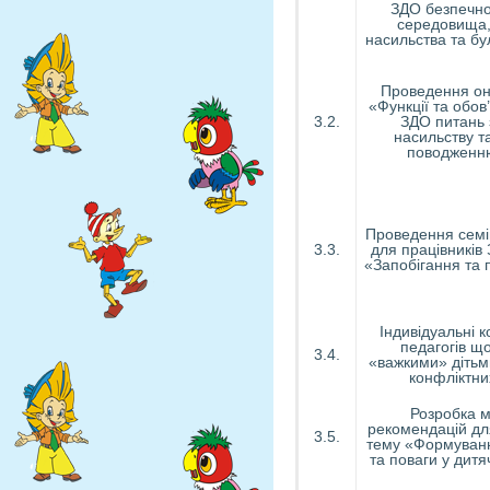
ЗДО безпечно
середовища, 
насильства та бу
Проведення он
«Функції та обов
3.2.
ЗДО питань 
насильству т
поводженню
Проведення семі
3.3.
для працівників
«Запобігання та 
Індивідуальні к
педагогів щ
3.4.
«важкими» дітьм
конфліктни
Розробка 
рекомендацій дл
3.5.
тему «Формуванн
та поваги у дитя