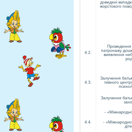
доведені випадк
жорстокого пово
Проведення 
патронажу дошк
4.2.
виявлення не
ро
Залучення батьк
4.3.
тивного центр
психо
Залучення батьк
захо
- «Міжнародн
4.4.
- «Міжнародно
діт