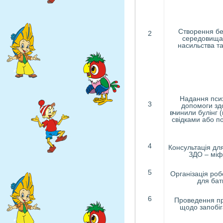
Створення бе
2
середовища 
насильства та
Надання псих
3
допомоги здо
вчинили булінг (
свідками або по
4
Консультація для
ЗДО – міф
5
Організація роб
для бать
6
Проведення пр
щодо запобіг