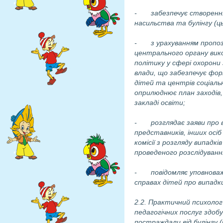
- забезпечує створення у
насильства та булінгу (ць
- з урахуванням пропозиці
центрального органу вико
політику у сфері охорони 
влади, що забезпечує фор
дітей та центрів соціальн
оприлюднює план заходів,
закладі освіти;
- розглядає заяви про вип
представників, інших осіб
комісії з розгляду випадк
проведеного розслідування
- повідомляє уповноважен
справах дітей про випадки
2.2. Практичний психолог
педагогічних послуг здобу
постраждали від булінгу (