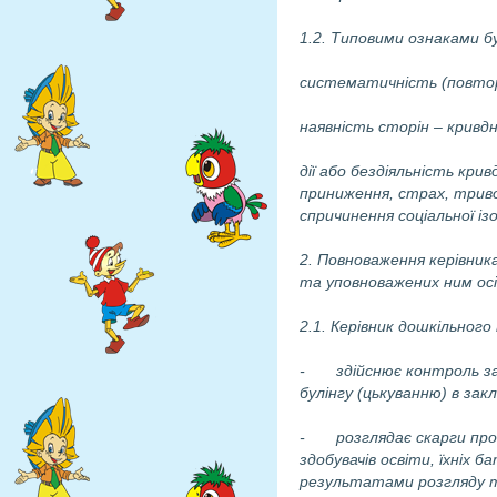
1.2. Типовими ознаками бу
систематичність (повтор
наявність сторін – кривдн
дії або бездіяльність крив
приниження, страх, триво
спричинення соціальної із
2. Повноваження керівник
та уповноважених ним осі
2.1. Керівник
дошкільного 
- здійснює контроль за 
булінгу (цькуванню) в закл
- розглядає скарги про в
здобувачів освіти, їхніх 
результатами розгляду т