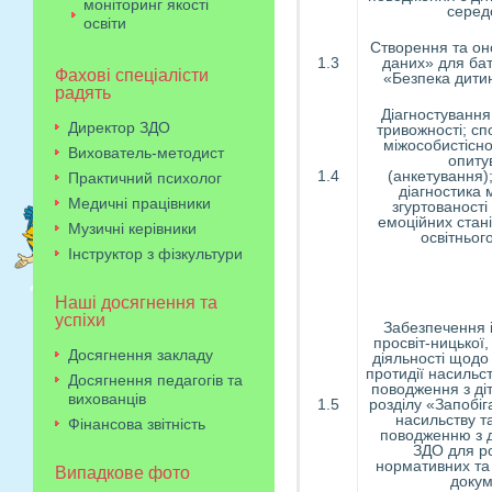
моніторинг якості
серед
освіти
Створення та о
1.3
даних» для бать
Фахові спеціалісти
«Безпека дити
радять
Діагностування
Директор ЗДО
тривожності; с
міжособистісн
Вихователь-методист
опиту
1.4
(анкетування)
Практичний психолог
діагностика 
Медичні працівники
згуртованості
емоційних стані
Музичні керівники
освітньог
Інструктор з фізкультури
Наші досягнення та
успіхи
Забезпечення 
просвіт-ницької
Досягнення закладу
діяльності щодо
протидії насильс
Досягнення педагогів та
поводження з ді
вихованців
1.5
розділу «Запобіг
насильству т
Фінансова звітність
поводженню з д
ЗДО для р
нормативних та
Випадкове фото
докум