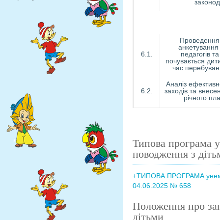
законод
Проведення
анкетування 
6.1.
педагогів та
почувається дити
час перебуван
Аналіз ефективн
6.2.
заходів та внесе
річного пл
Типова програма 
поводження з діть
+ТИПОВА ПРОГРАМА унемож
04.06.2025 № 658
Положення про зап
дітьми