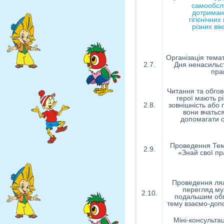
самообсл
дотриман
гігієнічних
різних вік
Організація тема
2.7.
Дня ненасильст
пра
Читання та обгов
герої мають рі
2.8.
зовнішність або 
вони вчатьс
допомагати 
Проведення Тем
2.9.
«Знай свої пр
Проведення лял
перегляд му
2.10.
подальшим об
тему взаємо-доп
Міні-консульта