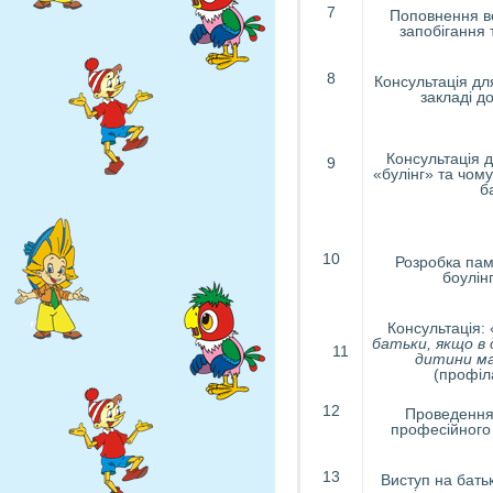
7
Поповнення в
запобігання 
8
Консультація дл
закладі д
Консультація д
9
«булінг» та чому
б
10
Розробка пам
боулін
Консультація: 
батьки, якщо в 
11
дитини ма
(профіла
12
Проведення 
професійного 
13
Виступ на бать