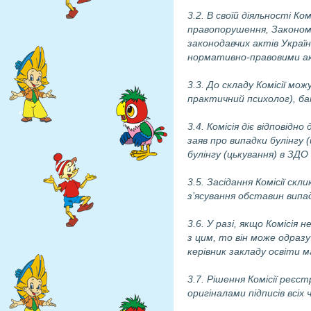
3.2. В своїй діяльності К
правопорушення, Законом 
законодавчих актів Украї
нормативно-правовими ак
3.3. До складу Комісії мож
практичний психолог), ба
3.4. Комісія діє відповід
заяв про випадки булінгу 
булінгу (цькування) в ЗД
3.5. Засідання Комісії ск
з’ясування обставин випад
3.6. У разі, якщо Комісія 
з цим, то він може одразу
керівник закладу освіти 
3.7. Рішення Комісії реєс
оригіналами підписів всіх ч