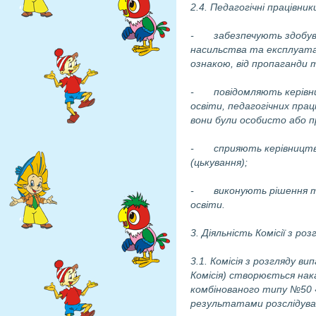
2.4. Педагогічні працівн
- забезпечують здобувач
насильства та експлуатаці
ознакою, від пропаганди 
- повідомляють керівн
освіти, педагогічних праці
вони були особисто або пр
- сприяють керівництву з
(цькування);
- виконують рішення та ре
освіти.
3. Діяльність Комісії з ро
3.1. Комісія з розгляду ви
Комісія) створюється нак
комбінованого типу №50 
результатами розслідуван