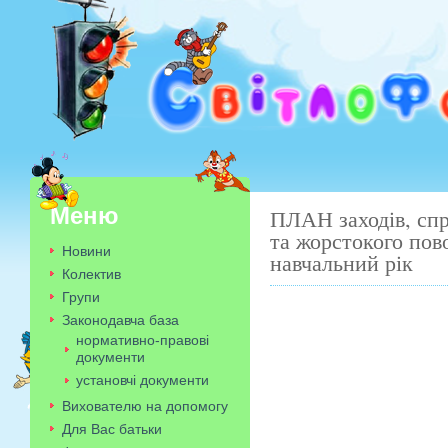
Меню
ПЛАН заходів, спр
та жорстокого по
Новини
навчальний рік
Колектив
Групи
Законодавча база
нормативно-правові
Завіду
документи
установчі документи
Вихователю на допомогу
Для Вас батьки