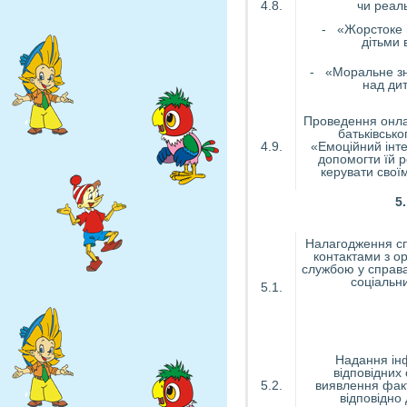
4.8.
чи реал
- «Жорстоке 
дітьми
- «Моральне зн
над ди
Проведення онла
батьківсько
4.9.
«Емоційний інте
допомогти їй р
керувати свої
5
Налагодження сп
контактами з ор
службою у справа
соціальн
5.1.
Надання ін
відповідних 
5.2.
виявлення факт
відповідно