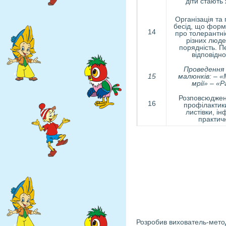
діти стають
Організація та
бесід, що форм
14
про толерантні
різних люде
порядність. П
відповідно
Проведення
15
малюнків: – «
мрії» – «
Розповсюджен
16
профілактики
листівки, ін
практич
Розробив вихователь-мет