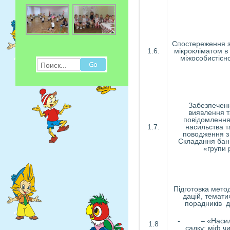
Спостереження з
1.6.
мікрокліматом в
міжособистісн
Поиск...
Забезпечен
виявлення т
повідомлення
1.7.
насильства т
поводження з
Складання бан
«групи 
Підготовка мето
дацій, темати
порадників д
- – «Насилл
1.8
садку: міф ч