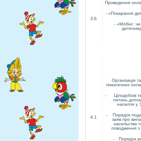
Проведення онла
- «Покарання дит
3.6.
- «Мобінг: ч
дитячому
Організація 
тематичних онла
- Цілодобові те
питань допо
насилля у З
- Порядок пода
4.1.
заяв про випа
насильства т
поводження з 
- Порядок р