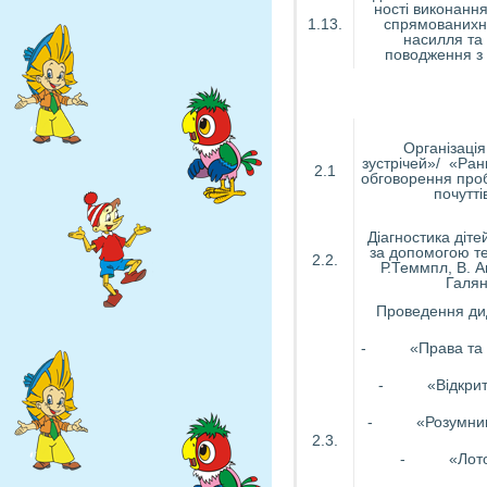
ності виконання
1.13.
спрямованихн
насилля та
поводження з 
Організаці
зустрічей»/ «Ран
2.1
обговорення про
почутті
Діагностика діте
за допомогою те
2.2.
Р.Теммпл, В. А
Галян
Проведення дид
- «Права та об
- «Відкрити
- «Розумники 
2.3.
- «Лото н