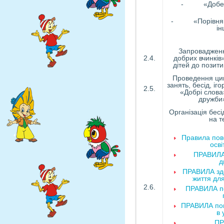
- «Добери
- «Порівняй г
ін
Запроваджен
2.4.
добрих вчинків
дітей до позити
Проведення ци
занять, бесід, іго
2.5.
«Добрі слов
дружби
Організація бес
на т
Правила пов
осві
ПРАВИЛА
д
ПРАВИЛА зд
життя для
2.6.
ПРАВИЛА по
ПРАВИЛА пов
в 
ПР