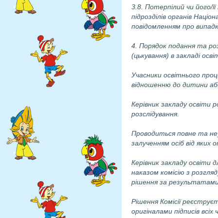
3.8. Потерпілий чи його/
підрозділів органів Націон
повідомленням про випадки
4. Порядок подання та ро
(цькування) в закладі осві
Учасники освітнього проц
відношенню до дитини або
Керівник закладу освіти р
розслідування.
Проводиться повне та неу
залученням осіб від яких
Керівник закладу освіти
наказом комісію з розгляд
рішення за результатами 
Рішення Комісії реєструєт
оригіналами підписів всіх ч