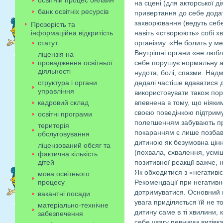
освітній процес онлайн
на сцені (для акторської д
банк освітніх ресурсів
привертання до себе додат
захворювання (ведуть себе 
Прозорість та
інформаційна відкритість
навіть «створюють» собі х
статут
організму. «Не болить у ме
Внутрішні органи «не люб
ліцензія на
провадження освітньої
себе порушує нормальну ав
діяльності
нудота, болі, спазми. Над
структура і органи
дедалі частіше вдаватися 
управління
використовувати також пор
кадровий склад
впевнена в тому, що ніяки
своєю поведінкою підтримую
освітні програми
полегшенням забувають про
територія
покаранням є лише позбав
обслуговування
дитиною як безумовна цінні
ліцензований обсяг та
(похвала, схвалення, усміш
фактична кількість
дітей
позитивної реакції важче, 
Як обходитися з «негативі
мова освітнього
процесу
Рекомендації при негативн
дотримуватися. Основний п
вакантні посади
увага приділяється їй не т
матеріально-технічне
дитину саме в ті хвилини, 
забезпечення
себе увагу певними витівка