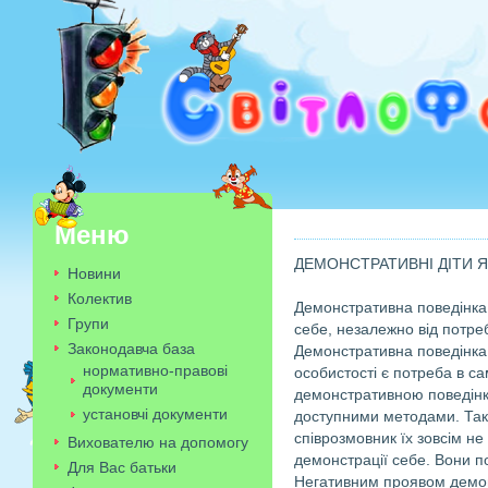
Меню
ДЕМОНСТРАТИВНІ ДІТИ 
Новини
Колектив
Демонстративна поведінка –
Групи
себе, незалежно від потреб
Законодавча база
Демонстративна поведінка 
нормативно-правові
особистості є потреба в с
документи
демонстративною поведінк
установчі документи
доступними методами. Такі 
співрозмовник їх зовсім не
Вихователю на допомогу
демонстрації себе. Вони п
Для Вас батьки
Негативним проявом демонс