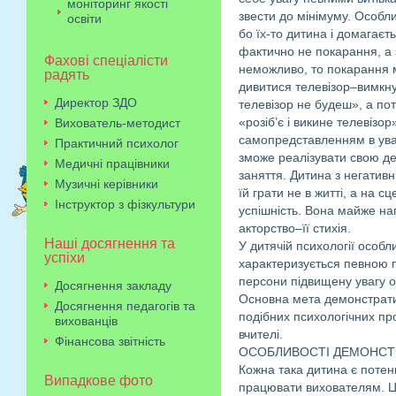
моніторинг якості
звести до мінімуму. Особл
освіти
бо їх-то дитина і домагаєт
фактично не покарання, а 
Фахові спеціалісти
неможливо, то покарання 
радять
дивитися телевізор–вимкну
Директор ЗДО
телевізор не будеш», а пот
«розіб’є і викине телевізо
Вихователь-методист
самопредставленням в уваз
Практичний психолог
зможе реалізувати свою де
Медичні працівники
заняття. Дитина з негатив
Музичні керівники
їй грати не в житті, а на с
Інструктор з фізкультури
успішність. Вона майже нап
акторство–її стихія.
Наші досягнення та
У дитячій психології особл
успіхи
характеризується певною п
персони підвищену увагу 
Досягнення закладу
Основна мета демонстрати
Досягнення педагогів та
подібних психологічних про
вихованців
вчителі.
Фінансова звітність
ОСОБЛИВОСТІ ДЕМОНСТ
Кожна така дитина є потен
Випадкове фото
працювати вихователям. Це