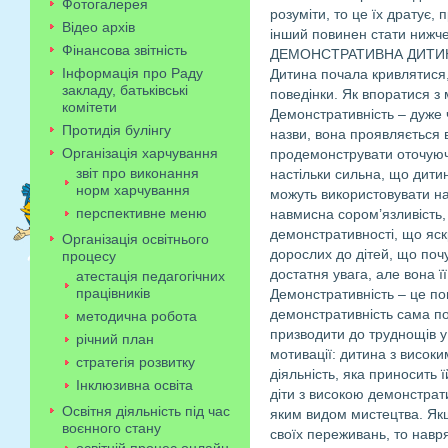
Фотогалерея
розуміти, то це їх дратує,
Відео архів
інший повинен стати нижче
Фінансова звітність
ДЕМОНСТРАТИВНА ДИТИ
Інформація про Раду
Дитина почала кривлятися,
закладу, батьківські
поведінки. Як впоратися з
комітети
Демонстративність – дуже 
Протидія булінгу
назви, вона проявляється 
Організація харчування
продемонструвати оточуючи
звіт про виконання
настільки сильна, що дити
норм харчування
можуть використовувати на
перспективне меню
навмисна сором’язливість,
демонстративності, що яскр
Організація освітнього
дорослих до дітей, що поч
процесу
достатня увага, але вона ї
атестація педагогічних
працівників
Демонстративність – це пог
демонстративність сама п
методична робота
призводити до труднощів у
річний план
мотивації: дитина з високи
стратегія розвитку
діяльність, яка приносить 
Інклюзивна освіта
діти з високою демонстрат
Освітня діяльність під час
яким видом мистецтва. Якщ
воєнного стану
своїх переживань, то навря