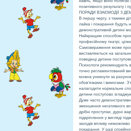
навіть, якщо воно полягає 
позитивного результату і 
ПОРАДИ ВЗАЄМОДІЇ З Д
В першу чергу, з такими д
лайка і покарання будуть
демонстративній дитині мо
Найкращим способом прояв
професійному театрі, цілко
Самовираження може прояв
виставляються на загальний
поведінці дитини поступов
Психологи рекомендують ви
точно регламентований вес
можна уникнути за рахунок
обов’язками і вимогами. З’
налагодити нормальне спіл
дитини поступово згладжую
Дуже часто демонстративні
зменшення негативного впл
дрібні проступки, дурні жа
підкріплення у вигляді підв
заходів впливу неможливо 
покарання. У разі спокійно