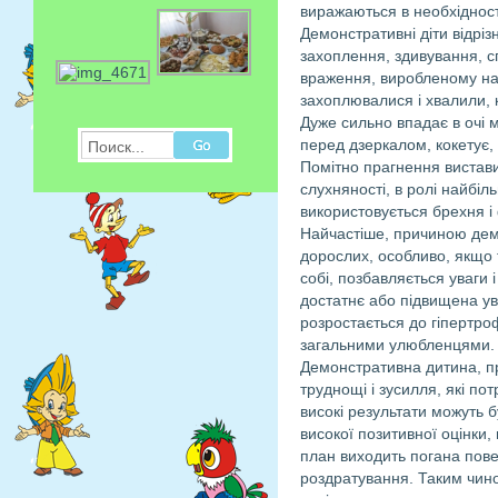
виражаються в необхідност
Демонстративні діти відрі
захоплення, здивування, сп
враження, виробленому на
захоплювалися і хвалили, 
Дуже сильно впадає в очі 
перед дзеркалом, кокетує, 
Поиск...
Помітно прагнення вистави
слухняності, в ролі найбіл
використовується брехня і 
Найчастіше, причиною демо
дорослих, особливо, якщо т
собі, позбавляється уваги 
достатнє або підвищена ув
розростається до гіпертроф
загальними улюбленцями.
Демонстративна дитина, пр
труднощі і зусилля, які по
високі результати можуть б
високої позитивної оцінки
план виходить погана повед
роздратування. Таким чино